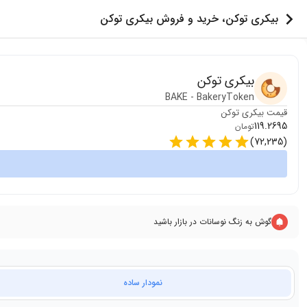
بیکری توکن، خرید و فروش بیکری توکن
بیکری توکن
BAKE
-
BakeryToken
قیمت
بیکری توکن
119.2695
تومان
)
72,235
(
گوش به زنگ نوسانات در بازار باشید
نمودار ساده