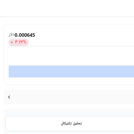
دلار
0.000645
3.22
%
تحلیل تکنیکال