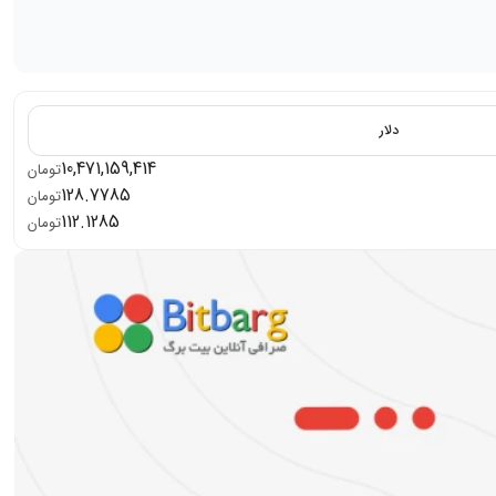
دلار
10,471,159,414
تومان
128.7785
تومان
112.1285
تومان