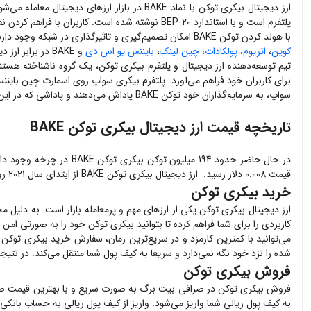
پلتفرم است و با استاندارد BEP-20 نوشته شده است. کاربران با فراهم کردن نقدینگی در پلتفرم بیکری سواپ می‌توانند توکن BAKE پاداش بگیرند.
با هولد کردن توکن BAKE امکان تصمیم‌گیری و تاثیرگذاری در شبکه وجود دارند و کاربران با مشارکت در شبکه، قسمتی از کارمزدها را پاداش می‌گیرند. پاداش توکن BAKE در استخرهای نقدینگی مختلفی داده می‌شود مانند: استخرهای
کوین
،
اتریوم،
پولکادات،
چین لینک
،
بایننس یو اس دی
و BAKE در برابر ارز دیجیتال
تیم توسعه‌دهنده ارز دیجیتال و پلتفرم بیکری توکن، یک گروه ناشناخته هستند ک
سواپ، به سرمایه‌گذاران خود توکن BAKE پاداش می‌دهند و پاداشی که در این استخرها به کاربران داده می‌شود، کاملا به میزان توکن و نقدینگی فراهم شده توسط آنها دارد.
تاریخچه
قیمت ارز دیجیتال بیکری توکن BAKE
قیمت 0.008 دلار رسید. ارز دیجیتال بیکری توکن BAKE از ابتدای سال 2021 روند صعودی خود را آغاز کرد و در رشدی شارپ به بالاترین قیمت خود در 8.15 دلار و در ماه مارس سال 2021 رسید.
خرید بیکری توکن
ارز دیجیتال
بیکری توکن
یکی از ارزهای مهم و پرمعامله بازار است. به دلیل م
کاربردی را برای شما فراهم کرده تا بتوانید
بیکری توکن
خود را به صورتی امن و
می‌توانید با کمترین کارمزد و در سریع‌ترین زمان، سفارش خرید
بیکری توکن
خ
شده را نزد خود نگه نمی‌دارد و سریعا به کیف پول شما منتقل می‌کند. در نتی
فروش بیکری توکن
فروش
بیکری توکن
در صرافی بیت برگ به صورت سریع و با بهترین قیمت ص
به کیف پول ریالی شما واریز می‌شود. واریز از کیف پول ریالی به حساب بانکی