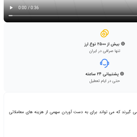
🔴 بیش از ۲۵۰۰ نوع ارز
تنها صرافی در ایران
🟢 پشتیبانی ۲۴ ساعته
حتی در ایام تعطیل
B که در سپتامبر 2020 راه اندازی شد ، بخشی از اکوسیستم BakerySwap است. ارائه دهندگان نقدینگی با توکن BAKE پاداش می گیرند که می تواند برای به دست آوردن سهمی از هزینه های معاملاتی