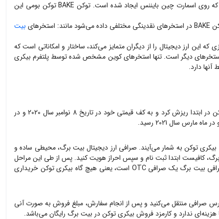
ارز دیجیتال بیکری توکن با نماد BAKE در بازار ارزهای دیجیتال معامله می‌شود. بیکری سواپ BakerySwap یک بازارساز خودکار در بازار ارزهای دیجیتال است که روی اسمارت چین بایننس ایجاد شده است. توکن BAKE توکن بومی این
بیت
 که این ارز دیجیتال را از دیگران متمایز می‌کند، ساختار و امکاناتی است که
راهم می‌آورد. پلتفرم بیکری سواپ روی اسمارت چین بایننس اجرا می‌شود و پاداشی که برای کاربران خود به ارمغان می‌آورد، بیش از 10 برابر استخرهای دیگر است. تنها استخرهای کوین مشخص شده توسط پلتفرم بیکری
در حال حاضر حدود 194 میلیون توکن بیکری توکن BAKE در چرخه وجود دارد. بیکری توکن در ماه سپتامبر سال 2020 با قیمت 0.13 دلار وارد بازار شد. این توکن در ابتدا ریزش کرد و به کف قیمتی خود در تاریخ 8 نوامبر سال 2020 و در
بیکری توکن
به شمار می‌آیند. صرافی ارز دیجیتال بیت برگ، محیطی ساده و
گ، کافیست ابتدا ثبت نام و سپس احراز هویت کنید. پس از طی این مراحل
 صرافی OTC است، یعنی هیچ گاه
بیکری توکن
خریداری
درس صرافی منتقل می‌کنید و پس از انجام سفارش، مبلغ فروش به صورت آنی
زینه‌ای ندارد و کارمزد فروش
بیکری توکن
در بیت برگ رایگان می‌باشد.