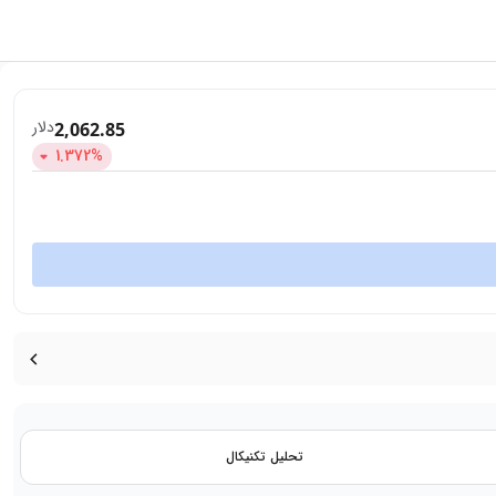
دلار
2,062.85
1.372
%
تحلیل تکنیکال