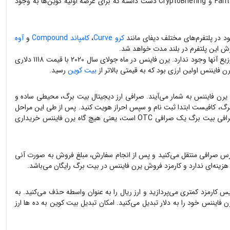
آقای Cronje که پایه‌گذار ارز دیجیتال یرن فایننس است، در حوزه کریپتوکارنسی تجربه‌های زیادی داشته است. او در اکوسیستم قراردادهای هوشمند فانتوم Fantom و CryptoBriefing دست داشته که برای عرضه اولیه کوین‌ها به وجود
د در پلتفرم‌های مختلف دیفای مانند
کرو Curve
،
کامپاند Compound
و
آوه
ارزش این پلتفرم در بلند مدت خواهد شد.
ارز دیجیتال یرن فایننس دارای سقف عرضه مشخص 30 هزار کوینی است. کوین‌های یرن فایننس به صورت کامل وارد بازار می‌شوند و تقریبا هیچ اولیتی برای توزیع آنها وجود ندارد. یرن فاینس در ماه جولای سال 2020 با قیمت 1118 دلاری
بیت کوین
رسید.
یرن فایننس
به شمار می‌آیند. صرافی ارز دیجیتال بیت برگ، محیطی ساده و
گ، کافیست ابتدا ثبت نام و سپس احراز هویت کنید. پس از طی این مراحل
 صرافی OTC است، یعنی هیچ گاه
یرن فایننس
خریداری
رس صرافی منتقل می‌کنید و پس از انجام سفارش، مبلغ فروش به صورت آنی
زینه‌ای ندارد و کارمزد فروش
یرن فایننس
در بیت برگ رایگان می‌باشد.
یس کارمزد کمتری می‌پردازید و ارز ریال را به عنوان واسطه حذف می‌کنید. به
ن فایننس
خود را به دلار تبدیل می‌کنید. امکان تبدیل بیت کوین به ده ها ارز