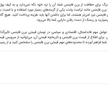
برگ برای حفاظت از
یرن فایننس
شما، آن را نزد خود نگه نمی‌دارد و به کیف پول 
یرن فایننس
مانند تراست ولت، یکی از گزینه‌های بسیار مورد استفاده و با امنیت ب
 فایننس
نیز، امن‌تر هستند، اما برای داشتن آنها باید هزینه پرداخت کنید. هیچ گا
می‌سپارید و ریسک از دست رفتن دارایی شما بالا می‌رود.
 عوامل مهم فاندامنتال، اقتصادی و سیاسی در نوسان قیمتی
یرن فایننس
تاثیرگذ
 برای اطلاع از قیمت
یرن فایننس
و تاریخچه قیمتی آن، می‌توانید از سرویس قی
شما فراهم آورده تا محدوده‌های مهم قیمتی
یرن فایننس
را مشخص کنید و از رسیدن
ان است، شما می‌توانید به راحتی با طی فرایند خرید در بیت برگ، YFI بخرید.