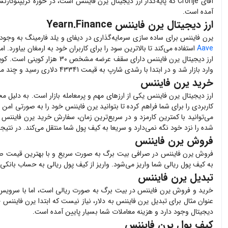
آمده است.
ارز دیجیتال یرن فایننس Yearn.Finance
یرن فایننس برای ساده سازی سرمایه‌گذاری در دیفای و یلد فارمینگ به وجود
Aave
استفاده می‌کند تا بالاترین سود را برای کاربران خود به ارمغان بیاورد.
وارد بازار شد و در ابتدا با رشدی شارپ به قیمت 43341 دلاری رسید و چند ماه بعد در میانه سال 2021 توانست سقف قیمتی خود را در 82835 دلار تجربه کند. یرن فایننس اولین ارزی بود که به قیمتی بالاتر از
خرید یرن فایننس
ارز دیجیتال
یرن فایننس
یکی از ارزهای مهم و پرمعامله بازار است. به دلیل م
کاربردی را برای شما فراهم کرده تا بتوانید
یرن فایننس
خود را به صورتی امن و
می‌توانید با کمترین کارمزد و در سریع‌ترین زمان، سفارش خرید
یرن فایننس
خ
شده را نزد خود نگه نمی‌دارد و سریعا به کیف پول شما منتقل می‌کند. در نتی
فروش یرن فایننس
فروش
یرن فایننس
در صرافی بیت برگ به صورت سریع و با بهترین قیمت ص
به کیف پول ریالی شما واریز می‌شود. واریز از کیف پول ریالی به حساب بانکی
تبدیل یرن فایننس
خرید و فروش
یرن فایننس
در بیت برگ به صورت ریالی است، اما با سرویس ت
عنوان مثال برای تبدیل
یرن فایننس
به دلار، نیاز نیست که ابتدا
یرن فایننس
خ
دیجیتال وجود دارد و هزینه معاملات شما بسیار پایین آمده است.
کیف پول یرن فایننس