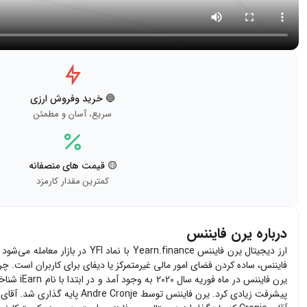
🔵 خرید وفروش ارزی
سریع، آسان و مطمئن
🟡 قیمت های منصفانه
کمترین مقدار کارمزد
درباره یرن فایننس
ارز دیجیتال یرن فایننس nance
فایننس، ساده کردن فضای امور مالی غیرمتمرکز یا دیفای برای کاربران است. چر
پیشرفت زیادی کرد. یرن فایننس توسط Andre Cronje پایه گذاری شد. آقای Cronje پس از اینکه پلتفرم iEarn را در ماه فور یه سال 2020 ترک کرد، ابزار تازه‌ای را به نام یرن فایننس YFI به وجود آورد.