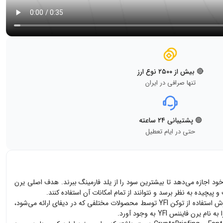
🔴 بیش از ۲۵۰۰ نوع ارز
تنها صرافی در ایران
🟢 پشتیبانی ۲۴ ساعته
حتی در ایام تعطیل
ن فایننس به کاربران خود اجازه می‌دهد تا بیشترین سود را از یلد فارمینگ ببرند. هدف اصلی یرن
یچیده به نظر برسد و نتوانند از تمام امکانات آن استفاده کنند.
یرن فایننس در ماه فوریه سال 2020 به وجود آمد و در ابتدا با نام iEarn شناخته می‌شد. این ارز با ورودش به بازار، رشد و استقبال زیادی را شاهد بود و با گسترش استفاده از توکن YFI توسط محصولات مختلفی که در دیفای ارائه می‌شود،