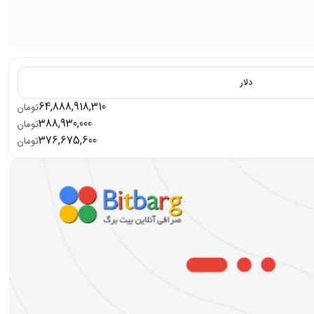
دلار
64,888,918,310
تومان
388,930,000
تومان
376,675,600
تومان