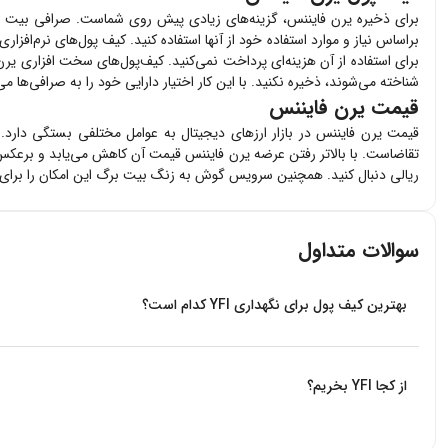
برای ذخیره
یرن فایننس
، گزینه‌های زیادی پیش روی شماست. صرافی بیت 
براساس نیاز و موارد استفاده خود از آنها استفاده کنید. کیف پول‌های نرم‌افزاری
برای استفاده از آن هزینه‌ای پرداخت نمی‌کنید. کیف‌پول‌های سخت افزاری
یرن
شناخته می‌شوند، ذخیره نکنید. با این کار اختیار دارایی خود را به صرافی‌ها 
قیمت یرن فایننس
قیمت
یرن فایننس
در بازار ارزهای دیجیتال به عوامل مختلفی بستگی دارد.
تقاضاست. با بالاتر رفتن عرضه
یرن فایننس
قیمت آن کاهش می‌یابد و برعکس.
ریالی دنبال کنید. همچنین سرویس گوش به زنگ بیت برگ این امکان را برای 
سوالات متداول
بهترین کیف پول برای نگهداری YFI کدام است؟
از بین کیف پول هایی که ارز YFI را پشتیبانی می‌کنند، کیف پول Trust wallet کیف پول سرد رسمی بایننس است که پیشنهاد میکنیم از آن استفاده کنید.
از کجا YFI بخریم؟
بیت برگ اولین صرافی آنلاین خرید و فروش ارزهای دیجیتال بدون واسطه در ایر