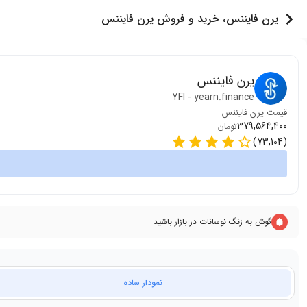
یرن فایننس، خرید و فروش یرن فایننس
یرن فایننس
YFI
-
yearn.finance
قیمت
یرن فایننس
379,564,400
تومان
)
73,104
(
گوش به زنگ نوسانات در بازار باشید
نمودار ساده