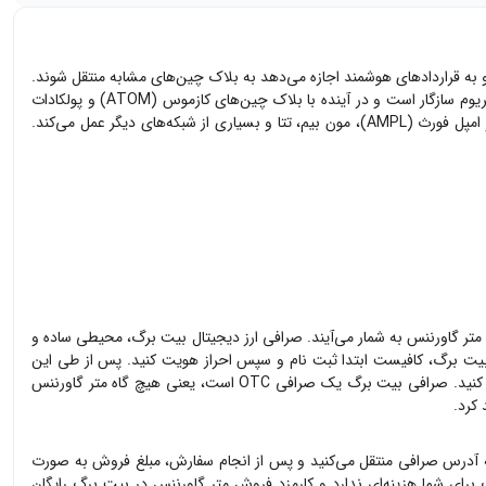
لی دیجیتال را به یکدیگر متصل می‌کند و به قراردادهای هوشمند اجازه می‌دهد به بلاک چین‌های مشابه منتقل شوند.
ریوم سازگار است و در آینده با بلاک چین‌های
کازموس (ATOM)
و
پولکادات
امپل فورث (AMPL)
، مون بیم، تتا و بسیاری از شبکه‌های دیگر عمل می‌کند.
متر گاورننس
به شمار می‌آیند. صرافی ارز دیجیتال بیت برگ، محیطی ساده و
ت برگ، کافیست ابتدا ثبت نام و سپس احراز هویت کنید. پس از طی این
یت برگ یک صرافی OTC است، یعنی هیچ گاه
متر گاورننس
 کرد.
ه آدرس صرافی منتقل می‌کنید و پس از انجام سفارش، مبلغ فروش به صورت
رای شما هزینه‌ای ندارد و کارمزد فروش
متر گاورننس
در بیت برگ رایگان