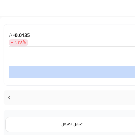
دلار
0.0135
1.38
%
تحلیل تکنیکال