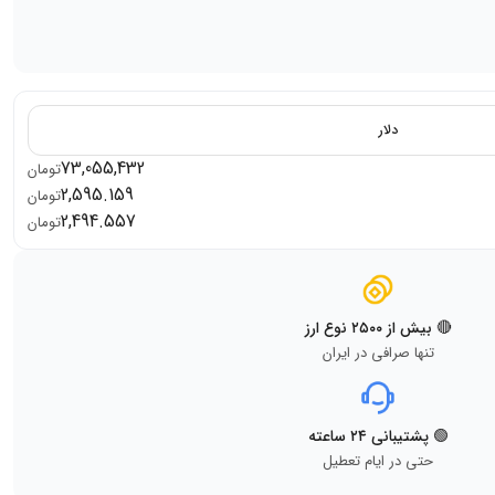
دلار
73,055,432
تومان
2,595.159
تومان
2,494.557
تومان
🔴 بیش از ۲۵۰۰ نوع ارز
تنها صرافی در ایران
🟢 پشتیبانی ۲۴ ساعته
حتی در ایام تعطیل