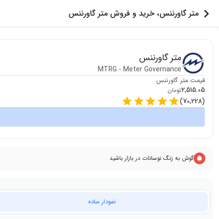
متر گاورننس، خرید و فروش متر گاورننس
متر گاورننس
MTRG
-
Meter Governance
قیمت
متر گاورننس
2,515.05
تومان
)
70,228
(
گوش به زنگ نوسانات در بازار باشید
نمودار ساده