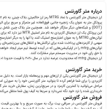
درباره متر گاورننس
پروتکل متر به عنوان یک زنجیره جانبی فوق‌العاده غیر متمرکز و سریع برای ا
(DOT)
و شبکه‌های دیگر سازگار خواهد شد. همچنین متر بلاک چین شامل یک بریج بین شبکه‌ای به نام assport
این پروتکل یک ارز دیجیتال کاربردی به نام متر استیبل MTR نیز دارد که برای مدیریت بلاک چین استفاده می‌شود. هولدرهای ارز دیجیتال mtrg می‌توانند:
توکن‌های MTRG را به عنوان اعتبارسنج استیک کنند یا آنها را به دیگر اعتبارسنج‌ها تفویض کنند و ارز دیجیتال mtr را پاداش بگیرند.
سهمی از کارمزدهای پرداخت شده برای تراکنش‌ها و انتقال‌های بین‌زنجیره‌ای ر
توکن‌های mtrg را در اپلیکیشن‌هایی که در آینده توسط تیم میتر ایجاد خواهد شد، استیک کنند.
با حق رای خود در مدیریت سیستم میتر مشارکت کنند.
ارز دیجیتال mtrg که محدودیت عرضه ندارد در سال ۲۰۲۰ با قیمت حدودا ۱.۰۱ دلار وارد بازار رمز ارزها شد.
خرید متر گاورننس
ارز دیجیتال
متر گاورننس
یکی از ارزهای مهم و پرمعامله بازار است. به دلیل م
کاربردی را برای شما فراهم کرده تا بتوانید
متر گاورننس
خود را به صورتی امن
مراحل می‌توانید با کمترین کارمزد و در سریع‌ترین زمان، سفارش خرید
متر گ
خریداری شده را نزد خود نگه نمی‌دارد و سریعا به کیف پول شما منتقل می‌کند
فروش متر گاورننس
فروش
متر گاورننس
در صرافی بیت برگ به صورت سریع و با بهترین قیمت 
آنی به کیف پول ریالی شما واریز می‌شود. واریز از کیف پول ریالی به حساب