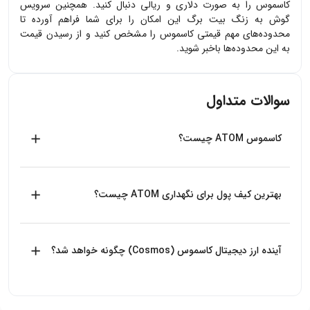
کاسموس
را به صورت دلاری و ریالی دنبال کنید. همچنین سرویس
گوش به زنگ بیت برگ این امکان را برای شما فراهم آورده تا
محدوده‌های مهم قیمتی
کاسموس
را مشخص کنید و از رسیدن قیمت
به این محدوده‌ها باخبر شوید.
سوالات متداول
کاسموس ATOM چیست؟
کاسموس با نماد ATOM یکی از انواع ارزهای دیجیتال است که
مشابه با ارز دیجیتال بیت کوین یک شبکه پرداخت متن باز مبتنی
بهترین کیف پول برای نگهداری ATOM چیست؟
بر بلاک چین است.
از بین کیف پول هایی که ارز ATOM را پشتیبانی می‌کنند، کیف
پول Trust wallet کیف پول سرد رسمی بایننس است که پیشنهاد
آینده ارز دیجیتال کاسموس (Cosmos) چگونه خواهد شد؟
میکنیم از آن استفاده کنید.
کاسموس (Cosmos) خود را به عنوان یک پروژه معرفی کرده‌است
که قرار است مهم‌ترین مشکلات صنعت بلاک‌چین و ارز دیجیتال را
حل کند. این پلتفرم می‌خواهد در برابر پروتکل‌های کند، پرهزینه،