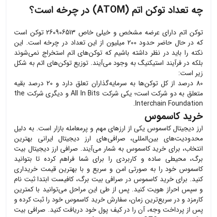
چه تعداد توکن اتم (ATOM) در چرخه است؟
توکن اتم دارای عرضه مشخص و خیلی خاص 260906513 توکن است
که در حال حاضر حدود 200 میلیون از این تعداد در چرخه است. این
نکته را باید در نظر داشته باشیم که توکن‌های اتم استخراج نمی‌شوند
بلکه در فرآیند استیکنیگ به وجود می‌آیند. توزیع توکن‌های اتم به شکل
زیر است:
80 درصد از کل توکن‌ها به سرمایه‌گذاران تعلق دارد و 20 درصد بقیه
متعلق به دو شرکت است؛ یکی شرکت All In Bits و دیگری شرکت the
Interchain Foundation.
خرید کاسموس
ارز دیجیتال
کاسموس
یکی از ارزهای مهم و پرمعامله بازار است. به دلیل
محدودیت‌های بین‌المللی، صرافی‌های ارز دیجیتال ایرانی بهترین
انتخاب، برای خرید
کاسموس
به شمار می‌آیند. صرافی ارز دیجیتال بیت
برگ، محیطی ساده و کاربردی را برای شما فراهم کرده تا بتوانید
کاسموس
خود را به صورتی امن و سریع و با بهترین قیمت خریداری
کنید. برای خرید
کاسموس
در صرافی بیت برگ، کافیست ابتدا ثبت نام
و سپس احراز هویت کنید. پس از طی این مراحل می‌توانید با کمترین
کارمزد و در سریع‌ترین زمان، سفارش خرید
کاسموس
خود را ثبت کرده و
پس از پرداخت وجه، آن را در کیف پول خود دریافت کنید. صرافی بیت