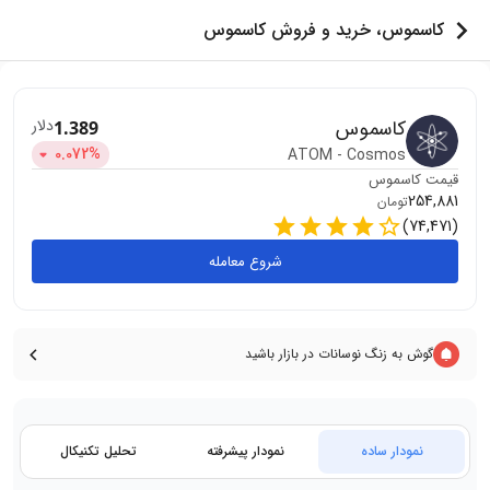
کاسموس، خرید و فروش کاسموس
کاسموس
دلار
1.389
0.072
%
ATOM
-
Cosmos
قیمت
کاسموس
254,881
تومان
)
74,471
(
شروع معامله
گوش به زنگ نوسانات در بازار باشید
نمودار ساده
نمودار پیشرفته
تحلیل تکنیکال