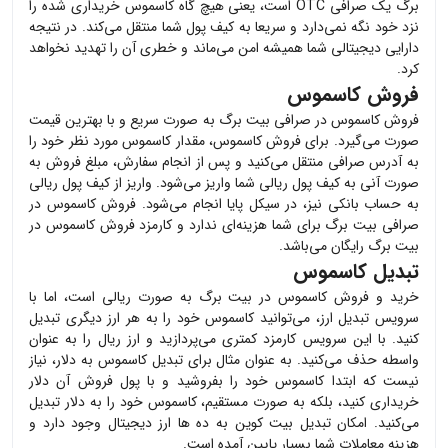
برگ یک صرافی OTC است، یعنی هیچ گاه
کاسموس
خریداری شده را
نزد خود نگه نمی‌دارد و سریعا به کیف پول شما منتقل می‌کند. در نتیجه
دارایی دیجیتالی شما همیشه امن می‌ماند و خطری آن را تهدید نخواهد
کرد.
فروش کاسموس
فروش
کاسموس
در صرافی بیت برگ به صورت سریع و با بهترین قیمت
صورت می‌گیرد. برای فروش
کاسموس
، مقدار
کاسموس
مورد نظر خود را
به آدرس صرافی منتقل می‌کنید و پس از انجام سفارش، مبلغ فروش به
صورت آنی به کیف پول ریالی شما واریز می‌شود. واریز از کیف پول ریالی
به حساب بانکی نیز، در سیکل پایا انجام می‌شود. فروش
کاسموس
در
صرافی بیت برگ برای شما هزینه‌ای ندارد و کارمزد فروش
کاسموس
در
بیت برگ رایگان می‌باشد.
تبدیل کاسموس
خرید و فروش
کاسموس
در بیت برگ به صورت ریالی است، اما با
سرویس تبدیل ارز، می‌توانید
کاسموس
خود را به هر ارز دیگری تبدیل
کنید. با این سرویس کارمزد کمتری می‌پردازید و ارز ریال را به عنوان
واسطه حذف می‌کنید. به عنوان مثال برای تبدیل
کاسموس
به دلار، نیاز
نیست که ابتدا
کاسموس
خود را بفروشید و با پول فروش آن دلار
خریداری کنید، بلکه به صورت مستقیم،
کاسموس
خود را به دلار تبدیل
می‌کنید. امکان تبدیل بیت کوین به ده ها ارز دیجیتال وجود دارد و
هزینه معاملات شما بسیار پایین آمده است.