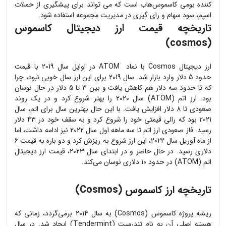
کننده بومی کاسموس‌هاب است که می تواند برای پیشگیری از حملات
اسپم، سود سهام و رای گیری در مدیریت مجموعه استفاده شود.
تاریخچه قیمت ارز دیجیتال کاسموس
(cosmos)
ارز دیجیتال Cosmos با نماد ATOM در اوایل سال 2019 با قیمت
حدود 5 دلار وارد بازار شد. سال 2019 برای این ارز سال خوبی نبود، چرا
که تا حدود سه دلار هم کاهش یافت و بین 3 تا 5 دلار در حال نوسان
بود. ارز اتم (ATOM) سال 2020 را بهتر شروع کرد و در یک روند
صعودی تا 8 دلار افزایش یافت. با این حال بهترین سال برای اتم، سال
2021 بود که رالی قیمتی خود را شروع کرد و به سقف خود در 43 دلار
رسید. فاز صعودی ارز اتم تا سه ماهه اول سال 2022 نیز ادامه داشت، اما
از ماه آوریل سال 2022، این ارز شروع به ریزش کرد و دو باره به قیمت 6
دلاری رسید. در حال حاضر و در ابتدای سال 2023، قیمت ارز دیجیتال
اتم (ATOM) در حدود 10 دلاری نوسان می‌کند.
تاریخچه ارز کاسموس (Cosmos)
ریشه پروژه کاسموس (Cosmos) به سال 2014 برمی‌گردد، زمانی که
هسته اصلی آن به نام تندرمیت (Tendermint) ایجاد شد. در سال