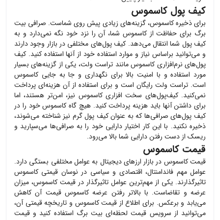
کیف پول کاسموس
برای ذخیره
کاسموس
، گزینه‌های زیادی پیش روی شماست. صرافی بیت
برگ برای حفاظت از
کاسموس
شما، آن را نزد خود نگه نمی‌دارد و به
کیف پول شما انتقال می‌دهد. کیف پول‌های مختلفی در بازار وجود دارند
و می‌توانید براساس نیاز و موارد استفاده خود از آنها استفاده کنید. کیف
پول‌های نرم‌افزاری
کاسموس
مانند تراست ولت، یکی از گزینه‌های بسیار
مورد استفاده و با امنیت بالا برای نگهداری و جا به جایی
کاسموس
است. تراست ولت رایگان است و برای استفاده از آن هزینه‌ای پرداخت
نمی‌کنید. کیف‌پول‌های سخت افزاری
کاسموس
نیز، امن‌تر هستند، اما
برای داشتن آنها باید هزینه پرداخت کنید. هیچ گاه
کاسموس
خود را در
کیف پول‌های صرافی‌ها که به عنوان کیف پول گرم نیز شناخته می‌شوند،
ذخیره نکنید. با این کار اختیار دارایی خود را به صرافی‌ها می‌سپارید و
ریسک از دست رفتن دارایی شما بالا می‌رود.
قیمت کاسموس
قیمت
کاسموس
در بازار ارزهای دیجیتال به عوامل مختلفی بستگی دارد.
عوامل مهم فاندامنتال، اقتصادی و سیاسی در نوسان قیمتی
کاسموس
تاثیرگذارند. یکی از مهم‌ترین عوامل تاثیرگذار در قیمت
کاسموس
، میزان
عرضه و تقاضاست. با بالاتر رفتن عرضه
کاسموس
قیمت آن کاهش
می‌یابد و برعکس. برای اطلاع از قیمت
کاسموس
و تاریخچه قیمتی آن،
می‌توانید از سرویس قیمت لحظه‌ای بیت برگ استفاده کنید و قیمت