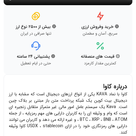
🔵 خرید وفروش ارزی
🔴 بیش از ۲۵۰۰ نوع ارز
سریع، آسان و مطمئن
تنها صرافی در ایران
🟡 قیمت های منصفانه
🟢 پشتیبانی ۲۴ ساعته
کمترین مقدار کارمزد
حتی در ایام تعطیل
درباره کاوا
کاوا با نماد KAVA یکی از انواع ارزهای دیجیتال است که مشابه با ارز
دیجیتال بیت کوین یک شبکه پرداخت متن باز مبتنی بر بلاک چین
است. Kava یک سیستم عامل امور مالی غیر متمرکز متقابل زنجیره ای
است که وام و وثیقه ای را به کاربران دارایی های مهم رمزپایه ، از جمله
BTC ، XRP ، BNB ، ATOM ، و غیره ارائه می دهد و کاربران می توانند
دارایی های رمزنگاری خود را در ازای USDX ، stablecoin کاوا وثیقه
کنند.