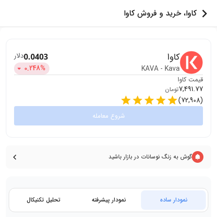
کاوا، خرید و فروش کاوا
کاوا
دلار
0.0403
0.248
%
KAVA
-
Kava
قیمت
کاوا
7,491.77
تومان
)
72,908
(
شروع معامله
گوش به زنگ نوسانات در بازار باشید
نمودار ساده
نمودار پیشرفته
تحلیل تکنیکال