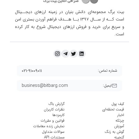
بیت برگ مجموعه‌ای دانش بنیان در زمینه ارزهای دیجــیتال
است کــه از ســال ۱۳۹۷ بــا هــدف فراهم آوردن
بستری امن
و سریع برای خرید و فروش ارزهای دیجیتال شروع به کار کرده
است.
۰۲۱-۹۱۰۰۹۰۱۱
شماره تماس:
business@bitbarg.com
ایمیل:
کیف پول
گزارش باگ
قیمت لحظه‌ای
نظرات کاربران
اخبار
کارمزد‌ها
چرتکه
قوانین و مقررات
آموزش
نمایش زنده معاملات
گوش به زنگ
سوالات متداول
گنجینه
مستندات API