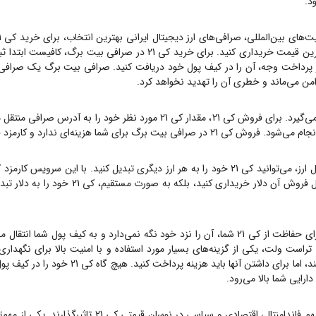
ت‌های بین‌المللی، صرافی‌های ارز دیجیتال ایرانی بهترین انتخاب، برای خرید
کی 21
رین قیمت خریداری کنید. برای خرید
کی 21
در صرافی بیت برگ، کافیست ابتدا ثبت
خت وجه، آن را در کیف پول خود دریافت کنید. صرافی بیت برگ یک صرافی OTC است، یعنی هیچ گا
امن می‌ماند و خطری آن را تهدید نخواهد کرد.
ی‌گیرد. برای فروش
کی 21
، مقدار
کی 21
مورد نظر خود را به آدرس صرافی منتقل م
 انجام می‌شود. فروش
کی 21
در صرافی بیت برگ برای شما هزینه‌ای ندارد و کارمز
ارز، می‌توانید
کی 21
خود را به هر ارز دیگری تبدیل کنید. با این سرویس کارمزد ک
ل فروش آن دلار خریداری کنید، بلکه به صورت مستقیم،
کی 21
خود را به دلار تبد
ای حفاظت از
کی 21
شما، آن را نزد خود نگه نمی‌دارد و به کیف پول شما انتقال می
تراست ولت، یکی از گزینه‌های بسیار مورد استفاده و با امنیت بالا برای نگهدار
د، اما برای داشتن آنها باید هزینه پرداخت کنید. هیچ گاه
کی 21
خود را در کیف پول
ارایی شما بالا می‌رود.
مهم فاندامنتال، اقتصادی و سیاسی در نوسان قیمتی
کی 21
تاثیرگذارند. یکی از مهم