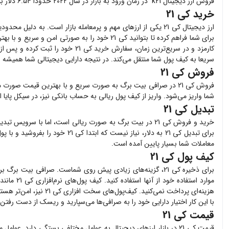
فروش ارز دیجیتال k21 در زمان ورود به بازار در سال ۲۰۲۲ حدودا ۶.۵۴ دلار بود.
خرید کی 21
ارز دیجیتال
کی 21
یکی از ارزهای مهم و پرمعامله بازار است. به دلیل محدودی
برای شما فراهم کرده تا بتوانید
کی 21
خود را به صورتی امن و سریع و با بهت
کارمزد و در سریع‌ترین زمان، سفارش خرید
کی 21
خود را ثبت کرده و پس از پردا
سریعا به کیف پول شما منتقل می‌کند. در نتیجه دارایی دیجیتالی شما همیشه 
فروش کی 21
فروش
کی 21
در صرافی بیت برگ به صورت سریع و با بهترین قیمت صورت م
شما واریز می‌شود. واریز از کیف پول ریالی به حساب بانکی نیز، در سیکل پایا
تبدیل کی 21
خرید و فروش
کی 21
در بیت برگ به صورت ریالی است، اما با سرویس تبدیل 
برای تبدیل
کی 21
به دلار، نیاز نیست که ابتدا
کی 21
خود را بفروشید و با پو
معاملات شما بسیار پایین آمده است.
کیف پول کی 21
برای ذخیره
کی 21
، گزینه‌های زیادی پیش روی شماست. صرافی بیت برگ بر
موارد استفاده خود از آنها استفاده کنید. کیف پول‌های نرم‌افزاری
کی 21
مانند 
هزینه‌ای پرداخت نمی‌کنید. کیف‌پول‌های سخت افزاری
کی 21
نیز، امن‌تر هستن
با این کار اختیار دارایی خود را به صرافی‌ها می‌سپارید و ریسک از دست رفتن د
قیمت کی 21
قیمت
کی 21
در بازار ارزهای دیجیتال به عوامل مختلفی بستگی دارد. عوامل 