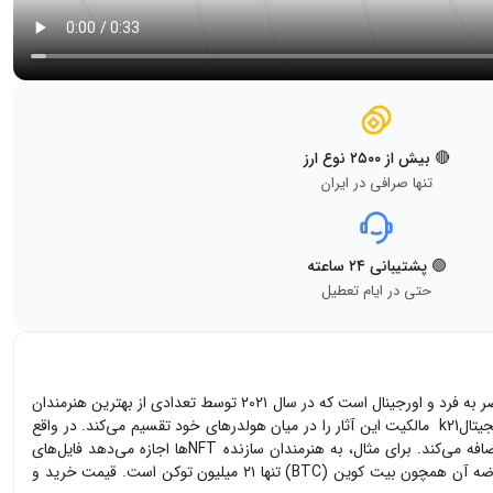
🔴 بیش از ۲۵۰۰ نوع ارز
تنها صرافی در ایران
🟢 پشتیبانی ۲۴ ساعته
حتی در ایام تعطیل
ارز دیجیتال K21 توکن بومی یک خزانه آثار هنری محدود است که توسط پروتکل کنون Kanon ایجاد شده است. این خزانه شامل کلکسیونی از ۲۱ ان اف تی منحصر به فرد و اورجینال است که در سال ۲۰۲۱ توسط تعدادی از بهترین هنرمندان
معاصر آثار دیجیتال و هنرمندان حوزه کریپتو ساخته شدند. قرارداد هوشمند آثار هنری K21 طوری نوشته شده است که امکان فروش تکی آنها را نمی‌دهد. ارز دیجیتالk21 مالکیت این آثار را در میان هولدرهای خود تقسیم می‌کند. در واقع
کاربرد ارز دیجیتال k21 تامین نقدینگی برای این آثار است. در حال حاضر نیز کنون در حال ساخت پروتکل KSPEC است که قابلیت‌های متعددی به NFTها اضافه می‌کند. برای مثال، به هنرمندان سازنده NFTها اجازه می‌دهد فایل‌های
ضه آن همچون
بیت کوین (BTC)
تنها ۲۱ میلیون توکن است. قیمت خرید و