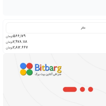
دلار
566,179
تومان
2,978.118
تومان
2,812.667
تومان