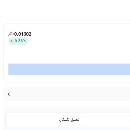
دلار
0.01602
5.88
%
تحلیل تکنیکال