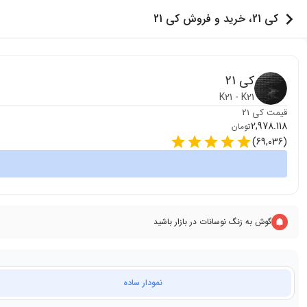
کی 21، خرید و فروش کی 21
کی 21
K21
-
K21
قیمت
کی 21
2,978.118
تومان
)
69,036
(
گوش به زنگ نوسانات در بازار باشید
نمودار ساده