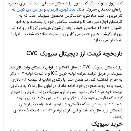
کیف پول سیویک یک کیف پول ارز دیجیتال موبایلی است که برای ذخیره
ارزهای دیجیتال معروف مانند
بیت‌کوین
،
اتریوم
، و
یو اس دی کوین
به
کار می‌رود. کلید سلامتی، جدیدترین محصول سیویک است که به
کارمندان اجازه می‌دهد تا وضعیت سلامتی خود را بسنجند و به آنها
اطمینان دهد که سلامتی خود را بعد از شیوع ویروس کرونا باز یافته‌اند.
این اپلیکیشن حریم خصوصی کاربران و امنیت اطلاعات شخصی آنها را
به خطر نمی‌اندازد.
تاریخچه قیمت ارز دیجیتال سیویک CVC
ارز دیجیتال سیویک CVC در سال 2017 و در اوایل تابستان وارد بازار شد.
سیویک از طریق فرایند عرضه اولیه کوین ICO و با قیمت اولیه 0.17 دلار
به حراج گذاشته شد. در همان ابتدا با رشدی شارپ تا قیمت 0.6 دلاری
رسید و به روند صعودی خود ادامه داد تا در اوایل سال 2018 به بالاترین
قیمت خود در 1.2 دلار رسید. پس از آن، سیویک روندی نزولی را شروع
کرد تا کف قیمتی خود در0.01 دلار و در ماه مارس 2020 به این روند
ادامه داد. با رسیدن به کف قیمتی، دوباره و به همراه دیگر ارزهای
دیجیتال وارد فاز رشد شد و این بار در اواخر 2021 به قیمت 0.9 دلاری
رسید.
خرید سیویک