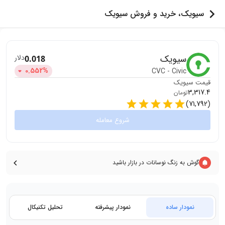
سیویک، خرید و فروش سیویک
سیویک
دلار
0.018
0.552
%
CVC
-
Civic
قیمت
سیویک
3,317.4
تومان
)
71,792
(
شروع معامله
گوش به زنگ نوسانات در بازار باشید
نمودار ساده
نمودار پیشرفته
تحلیل تکنیکال