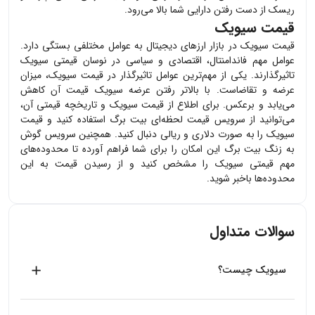
ریسک از دست رفتن دارایی شما بالا می‌رود.
قیمت سیویک
قیمت
سیویک
در بازار ارزهای دیجیتال به عوامل مختلفی بستگی دارد.
عوامل مهم فاندامنتال، اقتصادی و سیاسی در نوسان قیمتی
سیویک
تاثیرگذارند. یکی از مهم‌ترین عوامل تاثیرگذار در قیمت
سیویک
، میزان
عرضه و تقاضاست. با بالاتر رفتن عرضه
سیویک
قیمت آن کاهش
می‌یابد و برعکس. برای اطلاع از قیمت
سیویک
و تاریخچه قیمتی آن،
می‌توانید از سرویس قیمت لحظه‌ای بیت برگ استفاده کنید و قیمت
سیویک
را به صورت دلاری و ریالی دنبال کنید. همچنین سرویس گوش
به زنگ بیت برگ این امکان را برای شما فراهم آورده تا محدوده‌های
مهم قیمتی
سیویک
را مشخص کنید و از رسیدن قیمت به این
محدوده‌ها باخبر شوید.
سوالات متداول
سیویک چیست؟
سیویک با نماد CVC یکی از انواع ارزهای دیجیتال است که
بلاکچین مختص به خود را ندارد و با استاندارد نگارش ERC20 بر