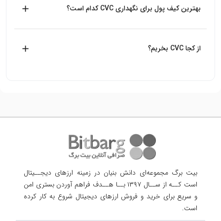
بهترین کیف پول برای نگهداری CVC کدام است؟
بستر بلاکچین ETH قرار دارد.
از بین کیف پول هایی که ارز CVC را پشتیبانی می‌کنند، کیف پول
Trust wallet کیف پول سرد رسمی بایننس است که پیشنهاد
از کجا CVC بخریم؟
میکنیم از آن استفاده کنید.
بیت برگ اولین صرافی آنلاین خرید و فروش ارزهای دیجیتال
بدون واسطه در ایران است، شما می‌توانید به راحتی با طی فرایند
خرید در بیت برگ، CVC بخرید.
بیت برگ مجموعه‌ای دانش بنیان در زمینه ارزهای دیجــیتال
است کــه از ســال ۱۳۹۷ بــا هــدف فراهم آوردن
بستری امن
و سریع برای خرید و فروش ارزهای دیجیتال شروع به کار کرده
است.