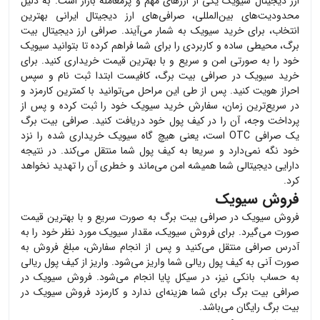
ارز دیجیتال
سیویک
یکی از ارزهای مهم و پرمعامله بازار است. به دلیل
محدودیت‌های بین‌المللی، صرافی‌های ارز دیجیتال ایرانی بهترین
انتخاب، برای خرید
سیویک
به شمار می‌آیند. صرافی ارز دیجیتال بیت
برگ، محیطی ساده و کاربردی را برای شما فراهم کرده تا بتوانید
سیویک
خود را به صورتی امن و سریع و با بهترین قیمت خریداری کنید. برای
خرید
سیویک
در صرافی بیت برگ، کافیست ابتدا ثبت نام و سپس
احراز هویت کنید. پس از طی این مراحل می‌توانید با کمترین کارمزد و
در سریع‌ترین زمان، سفارش خرید
سیویک
خود را ثبت کرده و پس از
پرداخت وجه، آن را در کیف پول خود دریافت کنید. صرافی بیت برگ
یک صرافی OTC است، یعنی هیچ گاه
سیویک
خریداری شده را نزد
خود نگه نمی‌دارد و سریعا به کیف پول شما منتقل می‌کند. در نتیجه
دارایی دیجیتالی شما همیشه امن می‌ماند و خطری آن را تهدید نخواهد
کرد.
فروش سیویک
فروش
سیویک
در صرافی بیت برگ به صورت سریع و با بهترین قیمت
صورت می‌گیرد. برای فروش
سیویک
، مقدار
سیویک
مورد نظر خود را به
آدرس صرافی منتقل می‌کنید و پس از انجام سفارش، مبلغ فروش به
صورت آنی به کیف پول ریالی شما واریز می‌شود. واریز از کیف پول ریالی
به حساب بانکی نیز، در سیکل پایا انجام می‌شود. فروش
سیویک
در
صرافی بیت برگ برای شما هزینه‌ای ندارد و کارمزد فروش
سیویک
در
بیت برگ رایگان می‌باشد.