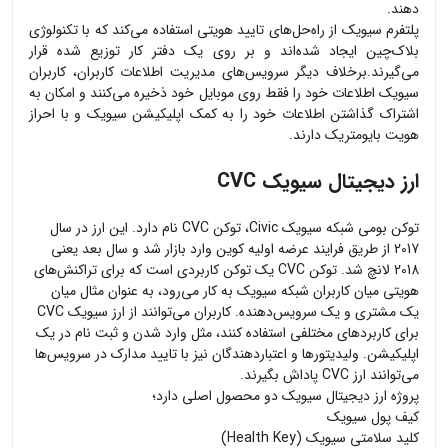
دهند.
پلتفرم سیویک از راه‌حل‌های تایید هویتی استفاده می‌کند که با تکنولوژی
بلاک‌چین ایجاد شده‌اند و بر روی یک دفتر کار توزیع شده قرار
می‌گیرند.برخلاف دیگر سرویس‌های مدیریت اطلاعات کاربران، کاربران
سیویک اطلاعات خود را فقط روی موبایل خود ذخیره می‌کنند و امکان به
اشتراک گذاشتن اطلاعات خود را به کمک اپلیکیشن سیویک و با احراز
هویت بایومتریک دارند.
ارز دیجیتال سیویک CVC
توکن بومی شبکه سیویک Civic، توکن CVC نام دارد. این ارز در سال
2017 از طریق فرایند عرضه اولیه کوین وارد بازار شد و سال بعد یعنی
2018 لانچ شد. توکن CVC یک توکن کاربردی است که برای تراکنش‌های
هویتی میان کاربران شبکه سیویک به کار می‌رود، به عنوان مثال میان
یک مشتری و یک سرویس‌دهنده. کاربران می‌توانند از ارز سیویک CVC
برای کاربردهای مختلفی استفاده کنند، مثل وارد شدن و ثبت نام در یک
اپلیکیشن. ولیدیتورها و اعتباردهندگان نیز با تایید مدارک در سرویس‌ها
می‌توانند ارز CVC پاداش بگیرند.
پروژه ارز دیجیتال سیویک دو محصول اصلی دارد؛
کیف پول سیویک
کلید سلامتی سیویک (Health Key)