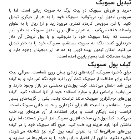
تبدیل سیویک
خرید و فروش
سیویک
در بیت برگ به صورت ریالی است، اما با
سرویس تبدیل ارز، می‌توانید
سیویک
خود را به هر ارز دیگری تبدیل
کنید. با این سرویس کارمزد کمتری می‌پردازید و ارز ریال را به عنوان
واسطه حذف می‌کنید. به عنوان مثال برای تبدیل
سیویک
به دلار، نیاز
نیست که ابتدا
سیویک
خود را بفروشید و با پول فروش آن دلار
خریداری کنید، بلکه به صورت مستقیم،
سیویک
خود را به دلار تبدیل
می‌کنید. امکان تبدیل بیت کوین به ده ها ارز دیجیتال وجود دارد و
هزینه معاملات شما بسیار پایین آمده است.
کیف پول سیویک
برای ذخیره
سیویک
، گزینه‌های زیادی پیش روی شماست. صرافی بیت
برگ برای حفاظت از
سیویک
شما، آن را نزد خود نگه نمی‌دارد و به کیف
پول شما انتقال می‌دهد. کیف پول‌های مختلفی در بازار وجود دارند و
می‌توانید براساس نیاز و موارد استفاده خود از آنها استفاده کنید. کیف
پول‌های نرم‌افزاری
سیویک
مانند تراست ولت، یکی از گزینه‌های بسیار
مورد استفاده و با امنیت بالا برای نگهداری و جا به جایی
سیویک
است.
تراست ولت رایگان است و برای استفاده از آن هزینه‌ای پرداخت
نمی‌کنید. کیف‌پول‌های سخت افزاری
سیویک
نیز، امن‌تر هستند، اما برای
داشتن آنها باید هزینه پرداخت کنید. هیچ گاه
سیویک
خود را در کیف
پول‌های صرافی‌ها که به عنوان کیف پول گرم نیز شناخته می‌شوند،
ذخیره نکنید. با این کار اختیار دارایی خود را به صرافی‌ها می‌سپارید و