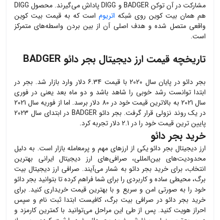
مشارکت در آن توکن BADGER و DIGG پاداش می‌گیرند. محصول DIGG
هم همان بیت کوین روی شبکه
اتریوم
است که به قیمت بیت کوین
واقعی متصل شده و هدف اصلی آن از بین بردن واسطه‌های متمرکز
است.
تاریخچه
قیمت ارز دیجیتال بجر دائو BADGER
بجر دائو در پایان سال 2020 با قیمت 6.34 دلار وارد بازار شد. بجر در
ابتدا توانست رشد خوبی را شاهد باشد و دو ماه بعد یعنی در فوری
سال 2021 به بالاترین قیمت خود در 80 دلار برسد. اما از فوریه سال 2021
در یک روند نزولی قرار گرفت. بجر دائو BADGER در ابتدای سال 2023
پایین ترین قیمت خود را در 2.1 دلار تجربه کرد.
خرید بجر دائو
ارز دیجیتال
بجر دائو
یکی از ارزهای مهم و پرمعامله بازار است. به دلیل
محدودیت‌های بین‌المللی، صرافی‌های ارز دیجیتال ایرانی بهترین
انتخاب، برای خرید
بجر دائو
به شمار می‌آیند. صرافی ارز دیجیتال بیت
برگ، محیطی ساده و کاربردی را برای شما فراهم کرده تا بتوانید
بجر دائو
خود را به صورتی امن و سریع و با بهترین قیمت خریداری کنید. برای
خرید
بجر دائو
در صرافی بیت برگ، کافیست ابتدا ثبت نام و سپس
احراز هویت کنید. پس از طی این مراحل می‌توانید با کمترین کارمزد و