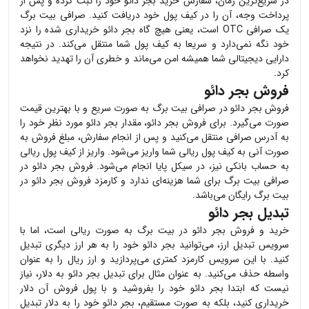
در سریع‌ترین زمان، سفارش خرید
بجر دائو
خود را ثبت کرده و پس از
پرداخت وجه، آن را در کیف پول خود دریافت کنید. صرافی بیت برگ
یک صرافی OTC است، یعنی هیچ گاه
بجر دائو
خریداری شده را نزد
خود نگه نمی‌دارد و سریعا به کیف پول شما منتقل می‌کند. در نتیجه
دارایی دیجیتالی شما همیشه امن می‌ماند و خطری آن را تهدید نخواهد
کرد.
فروش بجر دائو
فروش
بجر دائو
در صرافی بیت برگ به صورت سریع و با بهترین قیمت
صورت می‌گیرد. برای فروش
بجر دائو
، مقدار
بجر دائو
مورد نظر خود را
به آدرس صرافی منتقل می‌کنید و پس از انجام سفارش، مبلغ فروش به
صورت آنی به کیف پول ریالی شما واریز می‌شود. واریز از کیف پول ریالی
به حساب بانکی نیز، در سیکل پایا انجام می‌شود. فروش
بجر دائو
در
صرافی بیت برگ برای شما هزینه‌ای ندارد و کارمزد فروش
بجر دائو
در
بیت برگ رایگان می‌باشد.
تبدیل بجر دائو
خرید و فروش
بجر دائو
در بیت برگ به صورت ریالی است، اما با
سرویس تبدیل ارز، می‌توانید
بجر دائو
خود را به هر ارز دیگری تبدیل
کنید. با این سرویس کارمزد کمتری می‌پردازید و ارز ریال را به عنوان
واسطه حذف می‌کنید. به عنوان مثال برای تبدیل
بجر دائو
به دلار، نیاز
نیست که ابتدا
بجر دائو
خود را بفروشید و با پول فروش آن دلار
خریداری کنید، بلکه به صورت مستقیم،
بجر دائو
خود را به دلار تبدیل