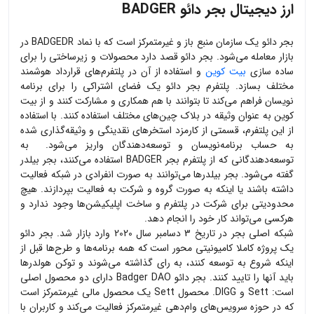
ارز دیجیتال بجر دائو BADGER
بجر دائو یک سازمان منبع باز و غیرمتمرکز است که با نماد BADGEDR در
بازار معامله می‌شود. بجر دائو قصد دارد محصولات و زیرساختی را برای
ساده سازی
بیت کوین
و استفاده از آن در پلتفرم‌های قرارداد هوشمند
مختلف بسازد. پلتفرم بجر دائو یک فضای اشتراکی را برای برنامه
نویسان فراهم می‌کند تا بتوانند با هم همکاری و مشارکت کنند و از بیت
کوین به عنوان وثیقه در بلاک چین‌های مختلف استفاده کنند. با استفاده
از این پلتفرم، قسمتی از کارمزد استخرهای نقدینگی و وثیقه‌گذاری شده
به حساب برنامه‌نویسان و توسعه‌دهندگان واریز می‌شود. به
توسعه‌دهندگانی که از پلتفرم بجر BADGER استفاده می‌کنند، بجر بیلدر
گفته می‌شود. بجر بیلدرها می‌توانند به صورت انفرادی در شبکه فعالیت
داشته باشند یا اینکه به صورت گروه و شرکت به فعالیت بپردازند. هیچ
محدودیتی برای شرکت در پلتفرم و ساخت اپلیکیشن‌ها وجود ندارد و
هرکسی می‌تواند کار خود را انجام دهد.
شبکه اصلی بجر در تاریخ 3 دسامبر سال 2020 وارد بازار شد. بجر دائو
یک پروژه کاملا کامیونیتی محور است که همه برنامه‌ها و طرح‌ها قبل از
اینکه شروع به توسعه کنند، به رای گذاشته می‌شوند و توکن هولدرها
باید آنها را تایید کنند. بجر دائو Badger DAO دارای دو محصول اصلی
است: Sett و DIGG. محصول Sett یک محصول مالی غیرمتمرکز است
که در حوزه سرویس‌های وام‌دهی غیرمتمرکز فعالیت می‌کند و کاربران با