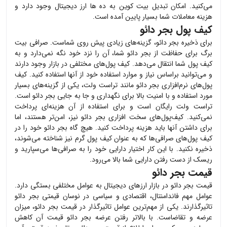
می‌کنید. امکان تبدیل بیت کوین به ده ها ارز دیجیتال وجود دارد و
هزینه معاملات شما بسیار پایین آمده است.
کیف پول بجر دائو
برای ذخیره
بجر دائو
، گزینه‌های زیادی پیش روی شماست. صرافی بیت
برگ برای حفاظت از
بجر دائو
شما، آن را نزد خود نگه نمی‌دارد و به
کیف پول شما انتقال می‌دهد. کیف پول‌های مختلفی در بازار وجود دارند
و می‌توانید براساس نیاز و موارد استفاده خود از آنها استفاده کنید. کیف
پول‌های نرم‌افزاری
بجر دائو
مانند تراست ولت، یکی از گزینه‌های بسیار
مورد استفاده و با امنیت بالا برای نگهداری و جا به جایی
بجر دائو
است.
تراست ولت رایگان است و برای استفاده از آن هزینه‌ای پرداخت
نمی‌کنید. کیف‌پول‌های سخت افزاری
بجر دائو
نیز، امن‌تر هستند، اما
برای داشتن آنها باید هزینه پرداخت کنید. هیچ گاه
بجر دائو
خود را در
کیف پول‌های صرافی‌ها که به عنوان کیف پول گرم نیز شناخته می‌شوند،
ذخیره نکنید. با این کار اختیار دارایی خود را به صرافی‌ها می‌سپارید و
ریسک از دست رفتن دارایی شما بالا می‌رود.
قیمت بجر دائو
قیمت
بجر دائو
در بازار ارزهای دیجیتال به عوامل مختلفی بستگی دارد.
عوامل مهم فاندامنتال، اقتصادی و سیاسی در نوسان قیمتی
بجر دائو
تاثیرگذارند. یکی از مهم‌ترین عوامل تاثیرگذار در قیمت
بجر دائو
، میزان
عرضه و تقاضاست. با بالاتر رفتن عرضه
بجر دائو
قیمت آن کاهش