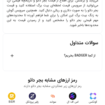
می‌یابد و برعکس. برای اطلاع از قیمت
بجر دائو
و تاریخچه قیمتی آن،
می‌توانید از سرویس قیمت لحظه‌ای بیت برگ استفاده کنید و قیمت
بجر دائو
را به صورت دلاری و ریالی دنبال کنید. همچنین سرویس گوش
به زنگ بیت برگ این امکان را برای شما فراهم آورده تا محدوده‌های
مهم قیمتی
بجر دائو
را مشخص کنید و از رسیدن قیمت به این
محدوده‌ها باخبر شوید.
سوالات متداول
از کجا BADGER بخریم؟
بیت برگ اولین صرافی آنلاین خرید و فروش ارزهای دیجیتال
بدون واسطه در ایران است، شما می‌توانید به راحتی با طی فرایند
خرید در بیت برگ، BADGER بخرید.
رمز ارزهای مشابه
بجر دائو
رمز ارزهای زیر عملکردی مشابه
بجر دائو
دارند
کونکس
اس اف ال
سولند
زفیر پروتکل
BIDR