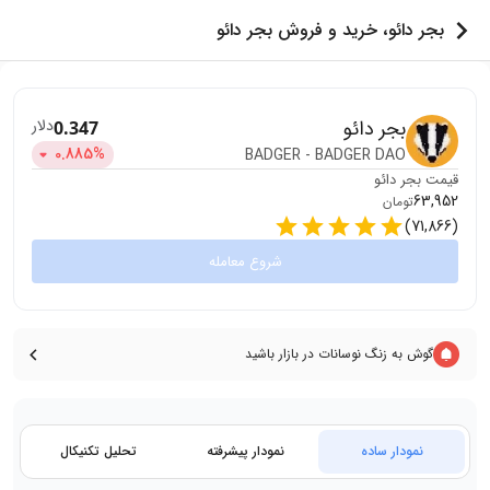
بجر دائو، خرید و فروش بجر دائو
بجر دائو
دلار
0.347
0.885
%
BADGER
-
BADGER DAO
قیمت
بجر دائو
63,952
تومان
)
71,866
(
شروع معامله
گوش به زنگ نوسانات در بازار باشید
نمودار ساده
نمودار پیشرفته
تحلیل تکنیکال