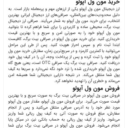
خرید مون ول آپولو
ارز دیجیتال
مون ول آپولو
یکی از ارزهای مهم و پرمعامله بازار است. به
دلیل محدودیت‌های بین‌المللی، صرافی‌های ارز دیجیتال ایرانی بهترین
انتخاب، برای خرید
مون ول آپولو
به شمار می‌آیند. صرافی ارز دیجیتال
بیت برگ، محیطی ساده و کاربردی را برای شما فراهم کرده تا بتوانید
مون ول آپولو
خود را به صورتی امن و سریع و با بهترین قیمت
خریداری کنید. برای خرید
مون ول آپولو
در صرافی بیت برگ، کافیست
ابتدا ثبت نام و سپس احراز هویت کنید. پس از طی این مراحل
می‌توانید با کمترین کارمزد و در سریع‌ترین زمان، سفارش خرید
مون ول
آپولو
خود را ثبت کرده و پس از پرداخت وجه، آن را در کیف پول خود
دریافت کنید. صرافی بیت برگ یک صرافی OTC است، یعنی هیچ گاه
مون ول آپولو
خریداری شده را نزد خود نگه نمی‌دارد و سریعا به کیف
پول شما منتقل می‌کند. در نتیجه دارایی دیجیتالی شما همیشه امن
می‌ماند و خطری آن را تهدید نخواهد کرد.
فروش مون ول آپولو
فروش
مون ول آپولو
در صرافی بیت برگ به صورت سریع و با بهترین
قیمت صورت می‌گیرد. برای فروش
مون ول آپولو
، مقدار
مون ول آپولو
مورد نظر خود را به آدرس صرافی منتقل می‌کنید و پس از انجام
سفارش، مبلغ فروش به صورت آنی به کیف پول ریالی شما واریز
می‌شود. واریز از کیف پول ریالی به حساب بانکی نیز، در سیکل پایا
انجام می‌شود. فروش
مون ول آپولو
در صرافی بیت برگ برای شما