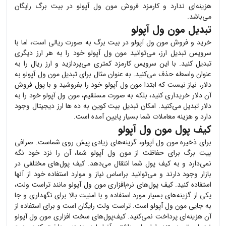
هزینه‌ای ندارد و کارمزد فروش
مون ول آپولو
در بیت برگ رایگان
می‌باشد.
تبدیل مون ول آپولو
خرید و فروش
مون ول آپولو
در بیت برگ به صورت ریالی است، اما با
سرویس تبدیل ارز، می‌توانید
مون ول آپولو
خود را به هر ارز دیگری
تبدیل کنید. با این سرویس کارمزد کمتری می‌پردازید و ارز ریال را به
عنوان واسطه حذف می‌کنید. به عنوان مثال برای تبدیل
مون ول آپولو
به
دلار، نیاز نیست که ابتدا
مون ول آپولو
خود را بفروشید و با پول فروش
آن دلار خریداری کنید، بلکه به صورت مستقیم،
مون ول آپولو
خود را به
دلار تبدیل می‌کنید. امکان تبدیل بیت کوین به ده ها ارز دیجیتال وجود
دارد و هزینه معاملات شما بسیار پایین آمده است.
کیف پول مون ول آپولو
برای ذخیره
مون ول آپولو
، گزینه‌های زیادی پیش روی شماست. صرافی
بیت برگ برای حفاظت از
مون ول آپولو
شما، آن را نزد خود نگه
نمی‌دارد و به کیف پول شما انتقال می‌دهد. کیف پول‌های مختلفی در
بازار وجود دارند و می‌توانید براساس نیاز و موارد استفاده خود از آنها
استفاده کنید. کیف پول‌های نرم‌افزاری
مون ول آپولو
مانند تراست ولت،
یکی از گزینه‌های بسیار مورد استفاده و با امنیت بالا برای نگهداری و جا
به جایی
مون ول آپولو
است. تراست ولت رایگان است و برای استفاده از
آن هزینه‌ای پرداخت نمی‌کنید. کیف‌پول‌های سخت افزاری
مون ول آپولو