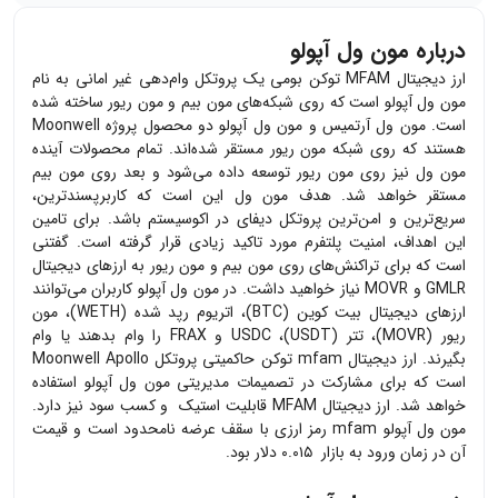
درباره مون ول آپولو
ارز دیجیتال
MFAM
توکن بومی یک پروتکل وام‌دهی غیر امانی به نام
مون ول آپولو است که روی شبکه‌های مون بیم و مون ریور ساخته شده
است. مون ول آرتمیس و مون ول آپولو دو محصول پروژه Moonwell
هستند که روی شبکه مون ریور مستقر شد‌ه‌اند. تمام محصولات آینده
مون ول نیز روی مون ریور توسعه داده می‌شود و بعد روی مون بیم
مستقر خواهد شد. هدف مون ول این است که کاربرپسندترین،
سریع‌ترین و امن‌ترین پروتکل دیفای در اکوسیستم باشد. برای تامین
این اهداف، امنیت پلتفرم مورد تاکید زیادی قرار گرفته است. گفتنی
است که برای تراکنش‌های روی مون بیم و مون ریور به ارزهای دیجیتال
GMLR و MOVR نیاز خواهید داشت. در مون ول آپولو کاربران می‌توانند
ارزهای دیجیتال
بیت کوین (BTC)
،‌ اتریوم رپد شده (WETH)، مون
ریور (MOVR)،
تتر (USDT)
، USDC و FRAX را وام بدهند یا وام
بگیرند. ارز دیجیتال mfam توکن حاکمیتی پروتکل Moonwell Apollo
است که برای مشارکت در تصمیمات مدیریتی مون ول آپولو استفاده
خواهد شد. ارز دیجیتال
MFAM
قابلیت استیک و کسب سود نیز دارد.
مون ول آپولو mfam رمز ارزی با سقف عرضه نامحدود است و قیمت
آن در زمان ورود به بازار ۰.۰۱۵ دلار بود.