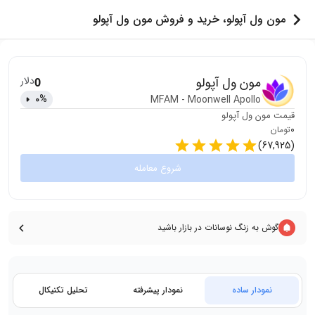
مون ول آپولو، خرید و فروش مون ول آپولو
مون ول آپولو
دلار
0
0
%
MFAM
-
Moonwell Apollo
قیمت
مون ول آپولو
0
تومان
)
67,925
(
شروع معامله
گوش به زنگ نوسانات در بازار باشید
نمودار ساده
نمودار پیشرفته
تحلیل تکنیکال