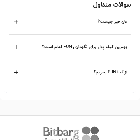
سوالات متداول
فان فیر چیست؟
فان فیر با نماد FUN یکی از انواع ارزهای دیجیتال است که
بلاکچین مختص به خود را ندارد و با استاندارد نگارش ERC20 بر
بهترین کیف پول برای نگهداری FUN کدام است؟
بستر بلاکچین ETH قرار دارد.
از بین کیف پول هایی که ارز FUN را پشتیبانی می‌کنند، کیف پول
Trust wallet کیف پول سرد رسمی بایننس است که پیشنهاد
از کجا FUN بخریم؟
میکنیم از آن استفاده کنید.
بیت برگ اولین صرافی آنلاین خرید و فروش ارزهای دیجیتال
بدون واسطه در ایران است، شما می‌توانید به راحتی با طی فرایند
خرید در بیت برگ، FUN بخرید.