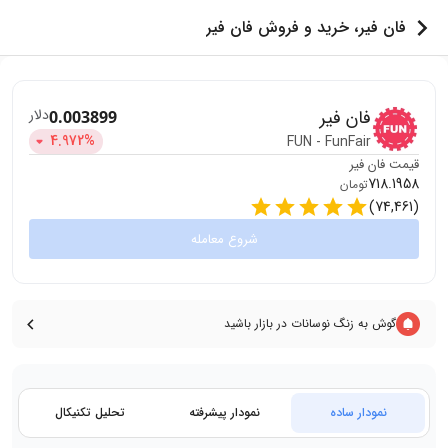
فان فیر، خرید و فروش فان فیر
فان فیر
دلار
0.003899
4.972
%
FUN
-
FunFair
قیمت
فان فیر
718.1958
تومان
)
74,461
(
شروع معامله
گوش به زنگ نوسانات در بازار باشید
نمودار ساده
نمودار پیشرفته
تحلیل تکنیکال