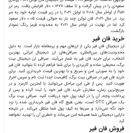
صعودی را در پیش گرفت و تا سقف ۰.۱۶۷۷ دلار افزایش یافت. رمز ارز
Fun
از اواخر سال ۲۰۱۸ تا اوایل ۲۰۲۱ را در زیر قیمت اولیه خود به سر
برد. در سال ۲۰۲۱، فان توکن چند بار به حوالی قیمت ۰.۰۵ دلار صعود
کرد اما در نهایت در اواخر سال ۲۰۲۱ به محدوده قرمز رنگ نمودار
بازگشت.
خرید فان فیر
ارز دیجیتال
فان فیر
یکی از ارزهای مهم و پرمعامله بازار است. به دلیل
محدودیت‌های بین‌المللی، صرافی‌های ارز دیجیتال ایرانی بهترین
انتخاب، برای خرید
فان فیر
به شمار می‌آیند. صرافی ارز دیجیتال بیت
برگ، محیطی ساده و کاربردی را برای شما فراهم کرده تا بتوانید
فان فیر
خود را به صورتی امن و سریع و با بهترین قیمت خریداری کنید. برای
خرید
فان فیر
در صرافی بیت برگ، کافیست ابتدا ثبت نام و سپس احراز
هویت کنید. پس از طی این مراحل می‌توانید با کمترین کارمزد و در
سریع‌ترین زمان، سفارش خرید
فان فیر
خود را ثبت کرده و پس از
پرداخت وجه، آن را در کیف پول خود دریافت کنید. صرافی بیت برگ
یک صرافی OTC است، یعنی هیچ گاه
فان فیر
خریداری شده را نزد
خود نگه نمی‌دارد و سریعا به کیف پول شما منتقل می‌کند. در نتیجه
دارایی دیجیتالی شما همیشه امن می‌ماند و خطری آن را تهدید نخواهد
کرد.
فروش فان فیر