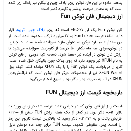
بدهد. علاوه بر این فان توکن روی بلاک چین پالیگان نیز راه‌اندازی شده
است که به معنای سرعت بیشتر و کارمزد کمتر است.
ارز دیجیتال فان توکن
Fun
فان توکن
Fun
یک ارز
ERC-20
است که روی
بلاک چین اتریوم
قرار
دارد. سقف عرضه
FunToken
به ۱۷ میلیارد توکن محدود شده است. از
این مقدار ۶ میلیارد توکن به عنوان مازاد سوزانده شده است. همچینن،
در توکن‌سوزی سه ماه یکبار، ۵۰ درصد از کارمزدها سوزانده می‌شود تا
ارزش فان توکن در آینده نیز حفظ شود. نسخه لایه دومی از فان توکن
به نام
XFUN
نیز وجود دارد که روی بلاک چین پالیگان خلق شده است.
کاربران می‌توانند یک توکن
Fun
را با یک
XFUN
مبادله کنند. کیف پول
XFUN Wallet
نیز از محصولات دیگر فان توکن است که تراکنش‌های
XFUN
در آن به صورت بدون کارمزد و سریع انجام می‌گیرد.
تاریخچه قیمت ارز دیجیتال
FUN
قیمت رمز ارز فان توکن که در جولای ۲۰۱۷ عرضه شد، در زمان ورود به
بازار ۰.۰۱۴ دلار بود. در کمتر از یک هفته ارزش
FUN
بیش از ۲۳۰۰٪
افزایش یافت و به ۰.۳۳۷۹ دلار رسید که بالاترین قیمت تاریخ این رمز
ارز است. پس سقوطی شدید، قیمت
FUN
برای چند ماه نوسان قابل
توجهی نداشت. در نوامبر ۲۰۱۸ قیمت ارز دیجیتال فان توکن
FUN
روندی