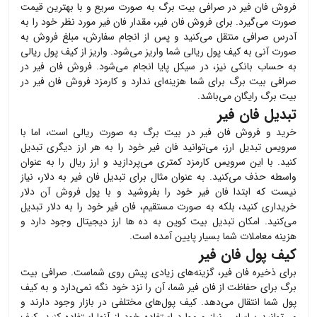
فروش
فان فیر
در صرافی بیت برگ به صورت سریع و با بهترین قیمت
صورت می‌گیرد. برای فروش
فان فیر
، مقدار
فان فیر
مورد نظر خود را به
آدرس صرافی منتقل می‌کنید و پس از انجام سفارش، مبلغ فروش به
صورت آنی به کیف پول ریالی شما واریز می‌شود. واریز از کیف پول ریالی
به حساب بانکی نیز، در سیکل پایا انجام می‌شود. فروش
فان فیر
در
صرافی بیت برگ برای شما هزینه‌ای ندارد و کارمزد فروش
فان فیر
در
بیت برگ رایگان می‌باشد.
تبدیل فان فیر
خرید و فروش
فان فیر
در بیت برگ به صورت ریالی است، اما با
سرویس تبدیل ارز، می‌توانید
فان فیر
خود را به هر ارز دیگری تبدیل
کنید. با این سرویس کارمزد کمتری می‌پردازید و ارز ریال را به عنوان
واسطه حذف می‌کنید. به عنوان مثال برای تبدیل
فان فیر
به دلار، نیاز
نیست که ابتدا
فان فیر
خود را بفروشید و با پول فروش آن دلار
خریداری کنید، بلکه به صورت مستقیم،
فان فیر
خود را به دلار تبدیل
می‌کنید. امکان تبدیل بیت کوین به ده ها ارز دیجیتال وجود دارد و
هزینه معاملات شما بسیار پایین آمده است.
کیف پول فان فیر
برای ذخیره
فان فیر
، گزینه‌های زیادی پیش روی شماست. صرافی بیت
برگ برای حفاظت از
فان فیر
شما، آن را نزد خود نگه نمی‌دارد و به کیف
پول شما انتقال می‌دهد. کیف پول‌های مختلفی در بازار وجود دارند و
می‌توانید براساس نیاز و موارد استفاده خود از آنها استفاده کنید. کیف