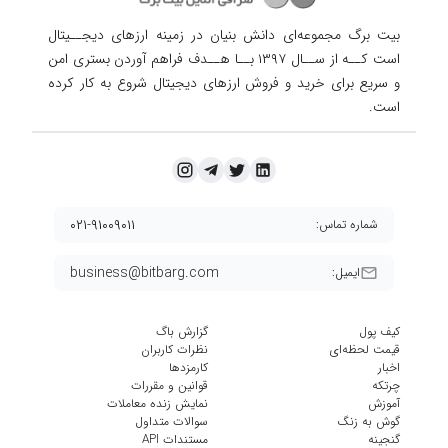
بیت برگ مجموعه‌ای دانش بنیان در زمینه ارزهای دیجــیتال
است کــه از ســال ۱۳۹۷ بــا هــدف فراهم آوردن
بستری امن
و سریع برای خرید و فروش ارزهای دیجیتال شروع به کار کرده
است.
۰۲۱-۹۱۰۰۹۰۱۱
شماره تماس:
business@bitbarg.com
ایمیل:
کیف پول
گزارش باگ
قیمت لحظه‌ای
نظرات کاربران
اخبار
کارمزد‌ها
چرتکه
قوانین و مقررات
آموزش
نمایش زنده معاملات
گوش به زنگ
سوالات متداول
گنجینه
مستندات API