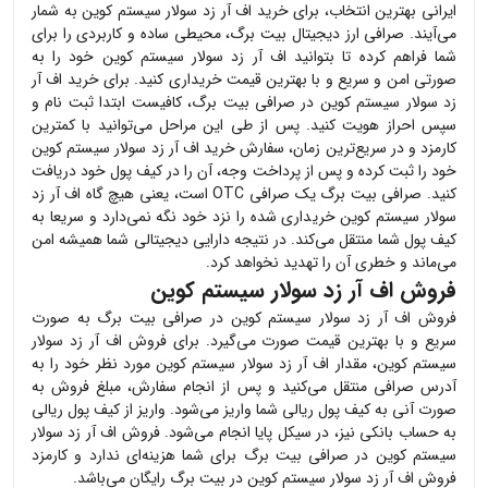
ایرانی بهترین انتخاب، برای خرید
اف آر زد سولار سیستم کوین
به شمار
می‌آیند. صرافی ارز دیجیتال بیت برگ، محیطی ساده و کاربردی را برای
شما فراهم کرده تا بتوانید
اف آر زد سولار سیستم کوین
خود را به
صورتی امن و سریع و با بهترین قیمت خریداری کنید. برای خرید
اف آر
زد سولار سیستم کوین
در صرافی بیت برگ، کافیست ابتدا ثبت نام و
سپس احراز هویت کنید. پس از طی این مراحل می‌توانید با کمترین
کارمزد و در سریع‌ترین زمان، سفارش خرید
اف آر زد سولار سیستم کوین
خود را ثبت کرده و پس از پرداخت وجه، آن را در کیف پول خود دریافت
کنید. صرافی بیت برگ یک صرافی OTC است، یعنی هیچ گاه
اف آر زد
سولار سیستم کوین
خریداری شده را نزد خود نگه نمی‌دارد و سریعا به
کیف پول شما منتقل می‌کند. در نتیجه دارایی دیجیتالی شما همیشه امن
می‌ماند و خطری آن را تهدید نخواهد کرد.
فروش اف آر زد سولار سیستم کوین
فروش
اف آر زد سولار سیستم کوین
در صرافی بیت برگ به صورت
سریع و با بهترین قیمت صورت می‌گیرد. برای فروش
اف آر زد سولار
سیستم کوین
، مقدار
اف آر زد سولار سیستم کوین
مورد نظر خود را به
آدرس صرافی منتقل می‌کنید و پس از انجام سفارش، مبلغ فروش به
صورت آنی به کیف پول ریالی شما واریز می‌شود. واریز از کیف پول ریالی
به حساب بانکی نیز، در سیکل پایا انجام می‌شود. فروش
اف آر زد سولار
سیستم کوین
در صرافی بیت برگ برای شما هزینه‌ای ندارد و کارمزد
فروش
اف آر زد سولار سیستم کوین
در بیت برگ رایگان می‌باشد.