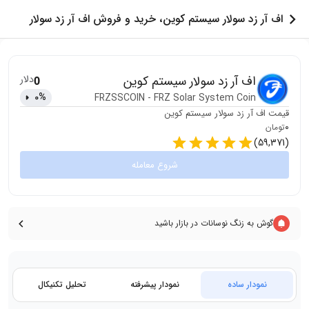
اف آر زد سولار سیستم کوین، خرید و فروش اف آر زد سولار
سیستم کوین
اف آر زد سولار سیستم کوین
دلار
0
0
%
FRZSSCOIN
-
FRZ Solar System Coin
قیمت
اف آر زد سولار سیستم کوین
0
تومان
)
59,371
(
شروع معامله
گوش به زنگ نوسانات در بازار باشید
نمودار ساده
نمودار پیشرفته
تحلیل تکنیکال