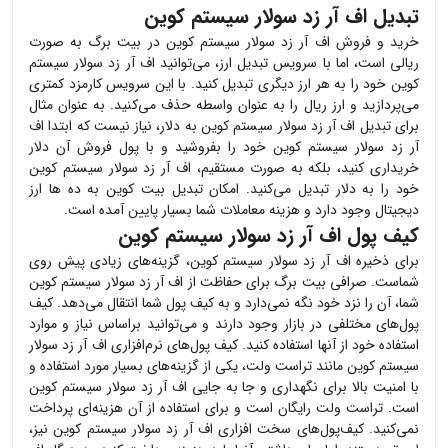
تبدیل اف آر زد سولار سیستم کوین
خرید و فروش
اف آر زد سولار سیستم کوین
در بیت برگ به صورت
ریالی است، اما با سرویس تبدیل ارز، می‌توانید
اف آر زد سولار سیستم
کوین
خود را به هر ارز دیگری تبدیل کنید. با این سرویس کارمزد کمتری
می‌پردازید و ارز ریال را به عنوان واسطه حذف می‌کنید. به عنوان مثال
برای تبدیل
اف آر زد سولار سیستم کوین
به دلار، نیاز نیست که ابتدا
اف
آر زد سولار سیستم کوین
خود را بفروشید و با پول فروش آن دلار
خریداری کنید، بلکه به صورت مستقیم،
اف آر زد سولار سیستم کوین
خود را به دلار تبدیل می‌کنید. امکان تبدیل بیت کوین به ده ها ارز
دیجیتال وجود دارد و هزینه معاملات شما بسیار پایین آمده است.
کیف پول اف آر زد سولار سیستم کوین
برای ذخیره
اف آر زد سولار سیستم کوین
، گزینه‌های زیادی پیش روی
شماست. صرافی بیت برگ برای حفاظت از
اف آر زد سولار سیستم کوین
شما، آن را نزد خود نگه نمی‌دارد و به کیف پول شما انتقال می‌دهد. کیف
پول‌های مختلفی در بازار وجود دارند و می‌توانید براساس نیاز و موارد
استفاده خود از آنها استفاده کنید. کیف پول‌های نرم‌افزاری
اف آر زد سولار
سیستم کوین
مانند تراست ولت، یکی از گزینه‌های بسیار مورد استفاده و
با امنیت بالا برای نگهداری و جا به جایی
اف آر زد سولار سیستم کوین
است. تراست ولت رایگان است و برای استفاده از آن هزینه‌ای پرداخت
نمی‌کنید. کیف‌پول‌های سخت افزاری
اف آر زد سولار سیستم کوین
نیز،