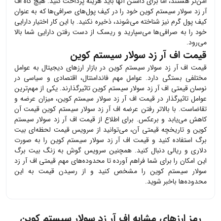
امن‌تر هستند، اما برای داشتن آنها باید هزینه پرداخت کنید. هیچ گاه
اف
آر زد سولار سیستم کوین
خود را در کیف پول‌های صرافی‌ها که به عنوان
کیف پول گرم نیز شناخته می‌شوند، ذخیره نکنید. با این کار اختیار دارایی
خود را به صرافی‌ها می‌سپارید و ریسک از دست رفتن دارایی شما بالا
می‌رود.
قیمت اف آر زد سولار سیستم کوین
قیمت
اف آر زد سولار سیستم کوین
در بازار ارزهای دیجیتال به عوامل
مختلفی بستگی دارد. عوامل مهم فاندامنتال، اقتصادی و سیاسی در
نوسان قیمتی
اف آر زد سولار سیستم کوین
تاثیرگذارند. یکی از مهم‌ترین
عوامل تاثیرگذار در قیمت
اف آر زد سولار سیستم کوین
، میزان عرضه و
تقاضاست. با بالاتر رفتن عرضه
اف آر زد سولار سیستم کوین
قیمت آن
کاهش می‌یابد و برعکس. برای اطلاع از قیمت
اف آر زد سولار سیستم
کوین
و تاریخچه قیمتی آن، می‌توانید از سرویس قیمت لحظه‌ای بیت
برگ استفاده کنید و قیمت
اف آر زد سولار سیستم کوین
را به صورت
دلاری و ریالی دنبال کنید. همچنین سرویس گوش به زنگ بیت برگ
این امکان را برای شما فراهم آورده تا محدوده‌های مهم قیمتی
اف آر زد
سولار سیستم کوین
را مشخص کنید و از رسیدن قیمت به این
محدوده‌ها باخبر شوید.
رمز ارزهای مشابه
اف آر زد سولار سیستم کوین