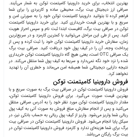
بهترین انتخاب، برای خرید
داروینیا کامیتمنت توکن
به شمار می‌آیند.
صرافی ارز دیجیتال بیت برگ، محیطی ساده و کاربردی را برای شما
فراهم کرده تا بتوانید
داروینیا کامیتمنت توکن
خود را به صورتی امن و
سریع و با بهترین قیمت خریداری کنید. برای خرید
داروینیا کامیتمنت
توکن
در صرافی بیت برگ، کافیست ابتدا ثبت نام و سپس احراز هویت
کنید. پس از طی این مراحل می‌توانید با کمترین کارمزد و در سریع‌ترین
زمان، سفارش خرید
داروینیا کامیتمنت توکن
خود را ثبت کرده و پس از
پرداخت وجه، آن را در کیف پول خود دریافت کنید. صرافی بیت برگ
یک صرافی OTC است، یعنی هیچ گاه
داروینیا کامیتمنت توکن
خریداری
شده را نزد خود نگه نمی‌دارد و سریعا به کیف پول شما منتقل می‌کند. در
نتیجه دارایی دیجیتالی شما همیشه امن می‌ماند و خطری آن را تهدید
نخواهد کرد.
فروش داروینیا کامیتمنت توکن
فروش
داروینیا کامیتمنت توکن
در صرافی بیت برگ به صورت سریع و با
بهترین قیمت صورت می‌گیرد. برای فروش
داروینیا کامیتمنت توکن
،
مقدار
داروینیا کامیتمنت توکن
مورد نظر خود را به آدرس صرافی منتقل
می‌کنید و پس از انجام سفارش، مبلغ فروش به صورت آنی به کیف پول
ریالی شما واریز می‌شود. واریز از کیف پول ریالی به حساب بانکی نیز، در
سیکل پایا انجام می‌شود. فروش
داروینیا کامیتمنت توکن
در صرافی بیت
برگ برای شما هزینه‌ای ندارد و کارمزد فروش
داروینیا کامیتمنت توکن
در
بیت برگ رایگان می‌باشد.