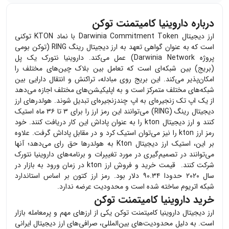
درباره داروینیا کامیتمنت توکن
ارز دیجیتال Darwinia Commitment Token با نماد KTON توکنی
است که به عنوان گواهی تعهد به ارز دیجیتال رینگ RING (توکن بومی
پروژه Darwinia Network) عمل می‌کند. داروینیا نتورک یک پل
(بریج) بین شبکه‌ای است که تعامل بین بلاک چین‌های مختلف را
امکان‌پذیر می‌کند. این بریج روی مبادله، تراکنش و انتقال دارایی‌ بین
شبکه‌های مختلف متمرکز است و به اپلیکیشن‌های مختلف اجازه می‌دهد
از یک اپ تک زنجیره‌ای به اپ چندزنجیره‌ای تبدیل شوند. هولدرهای ارز
دیجیتال
رینگ (RING)
می‌توانند این رمز ارز را برای ۳ تا ۳۶ ماه استیک
کنند و ارز دیجیتال kton را به عنوان پاداش این کار دریافت کنند. خود
رمز ارز kton را نیز می‌توان استیک کرد و در مقابل پاداش گرفت. علاوه
بر این،‌ استیک ارز دیجیتال Kton به هولدرها حق رای می‌دهد؛ آنها
می‌توانند در تصمیم‌گیری در مورد تغییرات و برنامه‌های داروینیا نتورک
شرکت کنند. قیمت خرید و فروش ارز kton در زمان ورود به بازار در
سال ۲۰۲۰ حدودا ۹۰.۳۴ دلار بود. رمز ارز کتون بر اساس استاندارد
شبکه اتریوم ساخته شده است و محدودیت عرضه ندارد.
خرید داروینیا کامیتمنت توکن
ارز دیجیتال
داروینیا کامیتمنت توکن
یکی از ارزهای مهم و پرمعامله بازار
است. به دلیل محدودیت‌های بین‌المللی، صرافی‌های ارز دیجیتال ایرانی