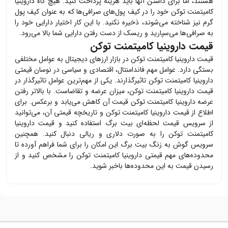
هستند، اما برای داشتن آنها باید هزینه پرداخت کنید. هیچ گاه
داروینیا
کامیتمنت توکن
خود را در کیف پول‌های صرافی‌ها که به عنوان کیف پول
گرم نیز شناخته می‌شوند، ذخیره نکنید. با این کار اختیار دارایی خود را
به صرافی‌ها می‌سپارید و ریسک از دست رفتن دارایی شما بالا می‌رود.
قیمت داروینیا کامیتمنت توکن
قیمت
داروینیا کامیتمنت توکن
در بازار ارزهای دیجیتال به عوامل مختلفی
بستگی دارد. عوامل مهم فاندامنتال، اقتصادی و سیاسی در نوسان قیمتی
داروینیا کامیتمنت توکن
تاثیرگذارند. یکی از مهم‌ترین عوامل تاثیرگذار در
قیمت
داروینیا کامیتمنت توکن
، میزان عرضه و تقاضاست. با بالاتر رفتن
عرضه
داروینیا کامیتمنت توکن
قیمت آن کاهش می‌یابد و برعکس. برای
اطلاع از قیمت
داروینیا کامیتمنت توکن
و تاریخچه قیمتی آن، می‌توانید
از سرویس قیمت لحظه‌ای بیت برگ استفاده کنید و قیمت
داروینیا
کامیتمنت توکن
را به صورت دلاری و ریالی دنبال کنید. همچنین
سرویس گوش به زنگ بیت برگ این امکان را برای شما فراهم آورده تا
محدوده‌های مهم قیمتی
داروینیا کامیتمنت توکن
را مشخص کنید و از
رسیدن قیمت به این محدوده‌ها باخبر شوید.