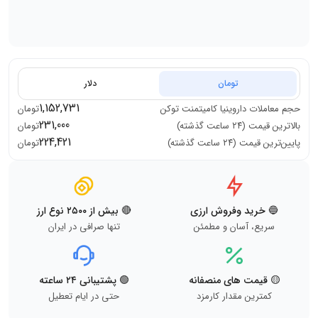
تومان
دلار
1,152,731
حجم معاملات
داروینیا کامیتمنت توکن
تومان
231,000
بالاترین قیمت (۲۴ ساعت گذشته)
تومان
224,421
پایین‌ترین قیمت (۲۴ ساعت گذشته)
تومان
🔵 خرید وفروش ارزی
🔴 بیش از ۲۵۰۰ نوع ارز
سریع، آسان و مطمئن
تنها صرافی در ایران
🟡 قیمت های منصفانه
🟢 پشتیبانی ۲۴ ساعته
کمترین مقدار کارمزد
حتی در ایام تعطیل