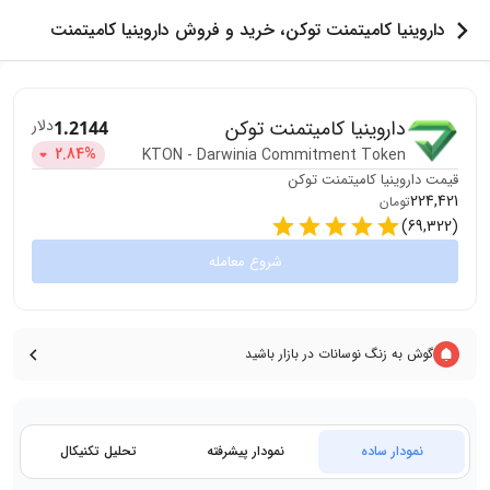
داروینیا کامیتمنت توکن، خرید و فروش داروینیا کامیتمنت
توکن
داروینیا کامیتمنت توکن
دلار
1.2144
2.84
%
KTON
-
Darwinia Commitment Token
قیمت
داروینیا کامیتمنت توکن
224,421
تومان
)
69,322
(
شروع معامله
گوش به زنگ نوسانات در بازار باشید
نمودار ساده
نمودار پیشرفته
تحلیل تکنیکال