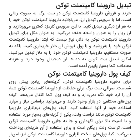
تبدیل داروینیا کامیتمنت توکن
خرید و فروش
داروینیا کامیتمنت توکن
در بیت برگ به صورت ریالی
است، اما با سرویس تبدیل ارز، می‌توانید
داروینیا کامیتمنت توکن
خود را
به هر ارز دیگری تبدیل کنید. با این سرویس کارمزد کمتری می‌پردازید و
ارز ریال را به عنوان واسطه حذف می‌کنید. به عنوان مثال برای تبدیل
داروینیا کامیتمنت توکن
به دلار، نیاز نیست که ابتدا
داروینیا کامیتمنت
توکن
خود را بفروشید و با پول فروش آن دلار خریداری کنید، بلکه به
صورت مستقیم،
داروینیا کامیتمنت توکن
خود را به دلار تبدیل می‌کنید.
امکان تبدیل بیت کوین به ده ها ارز دیجیتال وجود دارد و هزینه
معاملات شما بسیار پایین آمده است.
کیف پول داروینیا کامیتمنت توکن
برای ذخیره
داروینیا کامیتمنت توکن
، گزینه‌های زیادی پیش روی
شماست. صرافی بیت برگ برای حفاظت از
داروینیا کامیتمنت توکن
شما،
آن را نزد خود نگه نمی‌دارد و به کیف پول شما انتقال می‌دهد. کیف
پول‌های مختلفی در بازار وجود دارند و می‌توانید براساس نیاز و موارد
استفاده خود از آنها استفاده کنید. کیف پول‌های نرم‌افزاری
داروینیا
کامیتمنت توکن
مانند تراست ولت، یکی از گزینه‌های بسیار مورد استفاده
و با امنیت بالا برای نگهداری و جا به جایی
داروینیا کامیتمنت توکن
است. تراست ولت رایگان است و برای استفاده از آن هزینه‌ای پرداخت
نمی‌کنید. کیف‌پول‌های سخت افزاری
داروینیا کامیتمنت توکن
نیز، امن‌تر