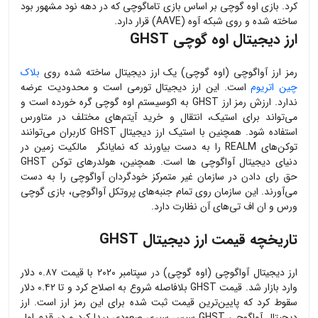
کرد. بازی اوه گوچی بر اساس بازی تاماگوچی که در دهه نود مشهور بود
ساخته شده و روی شبکه آوه (
AAVE
)‌ قرار دارد.
ارز دیجیتال اوه گوچی
GHST
رمز ارز آواگوچی (اوه گوچی) یک ارز دیجیتال ساخته شده روی
بلاک
چین اتریوم
است. این ارز دیجیتال تورمی است و محدودیت عرضه
ندارد. ارزش رمز ارز
GHST
به اکوسیستم اوه گوچی گره خورده است و
می‌تواند برای استیک، انتقال و خرید آیتم‌های مختلف در متاورس
استفاده شود. همچنین با استیک ارز دیجیتال
GHST
کاربران می‌توانند
توکن‌های
REALM
را به دست بیاورند که نمایانگر مالکیت زمین در
دنیای دیجیتال آواگوچی ها است. همچنین، هولدرهای توکن
GHST
حق رای دادن در سازمان غیر متمرکز خودگردان آواگوچی را به دست
می‌آورند. این سازمان روی تمام جنبه‌های پروتکل آواگوچی، بازی گوچی
ورس و ان اف تی‌های آن نظارت دارد.
تاریخچه
قیمت ارز دیجیتال
GHST
ارز دیجیتال آواگوچی (اوه گوچی) در سپتامبر ۲۰۲۰ با قیمت ۰.۸۷ دلار
وارد بازار شد. قیمت
GHST
بلافاصله شروع به اصلاح کرد و تا ۰.۴۲ دلار
سقوط کرد که پایین‌ترین قیمت ثبت شده برای این رمز ارز است. ارز
دیجیتال آواگوچی
GHST
سپس سیری صعودی پیدا کرد و در قدم اول