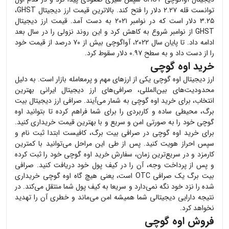
توانست قله ۲.۲۷ دلار را فتح کند. بالاترین قیمت ارز دیجیتال
GHST
،
۳.۲۵ دلار است که در نوامبر ۲۰۲۱ به دست آمد. قیمت ارز دیجیتال
GHST
از نوامبر شروع به کاهش کرد و این روند نزولی را در سال بعد
ادامه داد. تا پایان سال ۲۰۲۲، آواگوچی بیش از ۷۰ درصد از قیمت خود
را از دست داد و به سطح ۰.۹۷ دلار سقوط کرد.
خرید اوه گوچی
ارز دیجیتال
اوه گوچی
یکی از ارزهای مهم و پرمعامله بازار است. به دلیل
محدودیت‌های بین‌المللی، صرافی‌های ارز دیجیتال ایرانی بهترین
انتخاب، برای خرید
اوه گوچی
به شمار می‌آیند. صرافی ارز دیجیتال بیت
برگ، محیطی ساده و کاربردی را برای شما فراهم کرده تا بتوانید
اوه
گوچی
خود را به صورتی امن و سریع و با بهترین قیمت خریداری کنید.
برای خرید
اوه گوچی
در صرافی بیت برگ، کافیست ابتدا ثبت نام و
سپس احراز هویت کنید. پس از طی این مراحل می‌توانید با کمترین
کارمزد و در سریع‌ترین زمان، سفارش خرید
اوه گوچی
خود را ثبت کرده
و پس از پرداخت وجه، آن را در کیف پول خود دریافت کنید. صرافی
بیت برگ یک صرافی OTC است، یعنی هیچ گاه
اوه گوچی
خریداری
شده را نزد خود نگه نمی‌دارد و سریعا به کیف پول شما منتقل می‌کند. در
نتیجه دارایی دیجیتالی شما همیشه امن می‌ماند و خطری آن را تهدید
نخواهد کرد.
فروش اوه گوچی