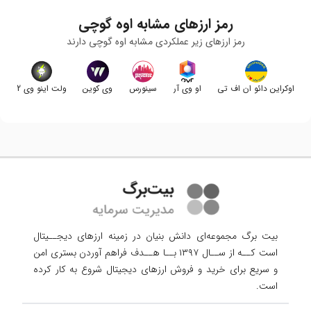
رمز ارزهای مشابه
اوه گوچی
رمز ارزهای زیر عملکردی مشابه
اوه گوچی
دارند
اوکراین دائو ان اف تی
او وی آر
سینورس
وی کوین
ولت اینو وی 2
بیت برگ مجموعه‌ای دانش بنیان در زمینه ارزهای دیجــیتال
است کــه از ســال ۱۳۹۷ بــا هــدف فراهم آوردن
بستری امن
و سریع برای خرید و فروش ارزهای دیجیتال شروع به کار کرده
است.