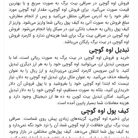
فروش
اوه گوچی
در صرافی بیت برگ به صورت سریع و با بهترین
قیمت صورت می‌گیرد. برای فروش
اوه گوچی
، مقدار
اوه گوچی
مورد
نظر خود را به آدرس صرافی منتقل می‌کنید و پس از انجام سفارش،
مبلغ فروش به صورت آنی به کیف پول ریالی شما واریز می‌شود. واریز از
کیف پول ریالی به حساب بانکی نیز، در سیکل پایا انجام می‌شود. فروش
اوه گوچی
در صرافی بیت برگ برای شما هزینه‌ای ندارد و کارمزد فروش
اوه گوچی
در بیت برگ رایگان می‌باشد.
تبدیل اوه گوچی
خرید و فروش
اوه گوچی
در بیت برگ به صورت ریالی است، اما با
سرویس تبدیل ارز، می‌توانید
اوه گوچی
خود را به هر ارز دیگری تبدیل
کنید. با این سرویس کارمزد کمتری می‌پردازید و ارز ریال را به عنوان
واسطه حذف می‌کنید. به عنوان مثال برای تبدیل
اوه گوچی
به دلار، نیاز
نیست که ابتدا
اوه گوچی
خود را بفروشید و با پول فروش آن دلار
خریداری کنید، بلکه به صورت مستقیم،
اوه گوچی
خود را به دلار تبدیل
می‌کنید. امکان تبدیل بیت کوین به ده ها ارز دیجیتال وجود دارد و
هزینه معاملات شما بسیار پایین آمده است.
کیف پول اوه گوچی
برای ذخیره
اوه گوچی
، گزینه‌های زیادی پیش روی شماست. صرافی
بیت برگ برای حفاظت از
اوه گوچی
شما، آن را نزد خود نگه نمی‌دارد و
به کیف پول شما انتقال می‌دهد. کیف پول‌های مختلفی در بازار وجود
دارند و می‌توانید براساس نیاز و موارد استفاده خود از آنها استفاده کنید.