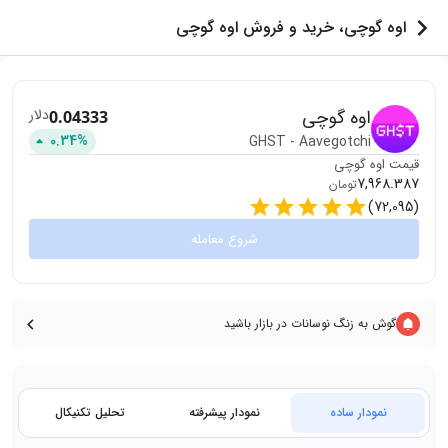
اوه گوچی، خرید و فروش اوه گوچی
اوه گوچی
دلار
0.04333
0.34
%
GHST
-
Aavegotchi
قیمت
اوه گوچی
7,968.387
تومان
)
72,095
(
شروع معامله
گوش به زنگ نوسانات در بازار باشید
نمودار ساده
نمودار پیشرفته
تحلیل تکنیکال