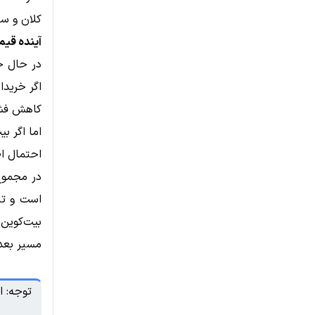
کلان و سی
آینده قی
اگر خریدا
کاهش فشا
اما اگر ب
احتمال اص
در مجموع،
است و تا 
بیت‌کوین 
مسیر بعد
توجه: ا