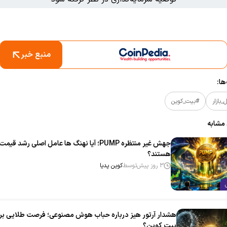
منبع خبر
ا:
بازار
#بیت_کوین
 مشابه
جهش غیر منتظره PUMP؛ آیا نهنگ‌ ها عامل اصلی رشد قیمت
هستند؟
3 روز پیش
توسط
کوین پدیا
هشدار آرتور هیز درباره حباب هوش مصنوعی؛ فرصت طلایی بر
بیت‌ کوین؟