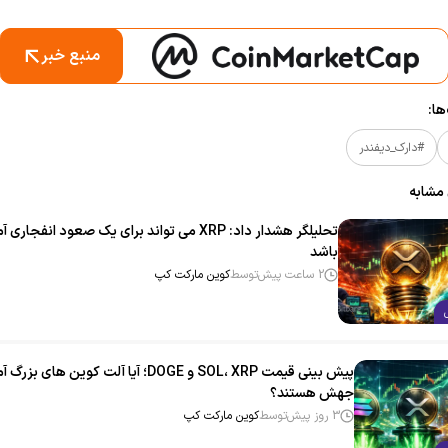
منبع خبر
ا:
#دارک_دیفندر
 مشابه
تحلیلگر هشدار داد: XRP می‌ تواند برای یک صعود انفجاری
باشد
2 ساعت پیش
توسط
کوین مارکت کپ
پیش بینی قیمت SOL، XRP و DOGE؛ آیا آلت‌ کوین‌ های بزر
جهش هستند؟
3 روز پیش
توسط
کوین مارکت کپ