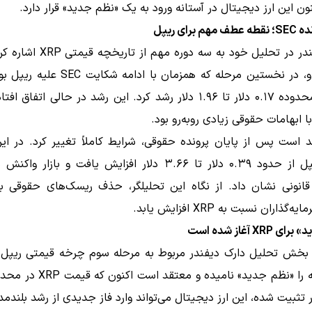
نون این ارز دیجیتال در آستانه ورود به یک «نظم جدید» قرار دارد.
 برای ریپل
دارک دیفندر در تحلیل خود به سه دوره مه
به گفته او، در نخستین مرحله که همزمان با ادامه
XRP از محدوده ۰.۱۷ دلار تا ۱.۹۶ دلار رشد کرد. این رشد در حالی اتفاق 
 ابهامات حقوقی زیادی روبه‌رو بود.
 است پس از پایان پرونده حقوقی، شرایط کاملاً تغییر کرد. در این
قیمت ریپل از حدود ۰.۳۹ دلار تا ۳.۶۶ دلار افزایش یافت و بازار
انونی نشان داد. از نگاه این تحلیلگر، حذف ریسک‌های حقوقی 
گذاران نسبت به XRP افزایش یابد.
XR آغاز شده است
 بخش تحلیل دارک دیفندر مربوط به مرحله سوم چرخه قیمتی ریپل 
این مرحله را «نظم جدید» نامیده و معتقد
ر تثبیت شده، این ارز دیجیتال می‌تواند وارد فاز جدیدی از رشد بلندم