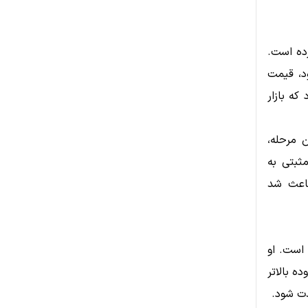
م از تاریخچه قیمتی XRP اشاره کرده است.
 شکایت SEC علیه ریپل بود، قیمت
افتاد که بازار
 مرحله،
 واکنش مثبتی به
باعث شد
است. او
 است اکنون که قیمت XRP در محدوده بالاتر
دت شود.