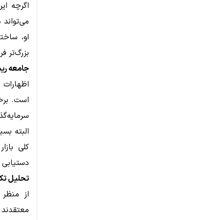
می‌تواند 
او، ساخت
بزرگ‌تر ف
جامعه ری
است. برخ
سرمایه‌گذار
البته بسی
کلی بازا
دستیابی خ
تحلیل تکنیکال XRP 
معتقدند ت