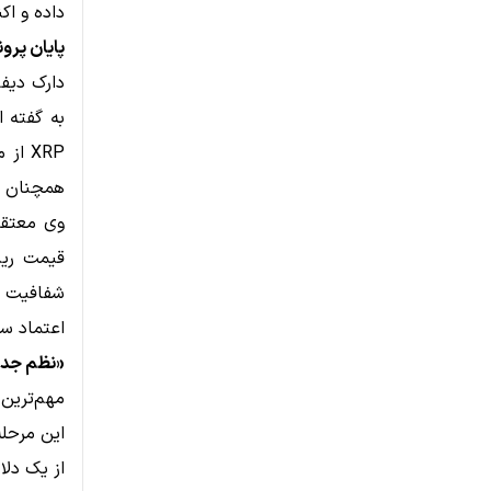
داده و اک
پایان پرونده SEC؛ نقطه عطف مهم
همچنان با
وی معتقد
شفافیت ق
اعتماد سرمایه‌
«نظم جدید» برای P
مهم‌ترین
از یک دلا