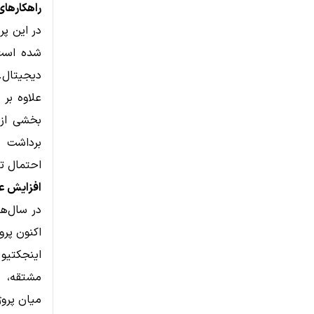
راهکارهای 
شده است؛
دیجیتال.
علاوه بر
بخشی از 
برداشت س
احتمال تأیید این TF
افزایش علا
در سال‌ها
اکنون پروژ
مشتقه، دا
میان پروژ