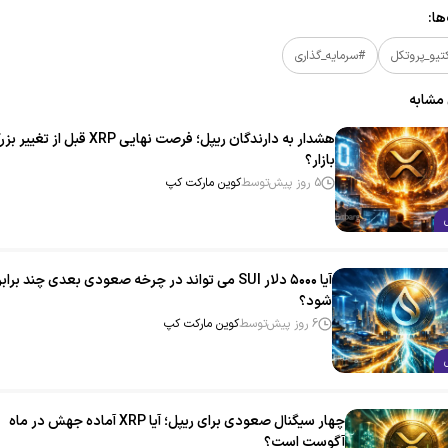
ا:
تیو_پروتکل
#سرمایه_گذاری
 مشابه
هشدار به دارندگان ریپل؛ فرصت نهایی XRP قبل از تغیی
بازار؟
5 روز پیش
توسط
کوین مارکت کپ
آیا ۵۰۰۰ دلار SUI می‌ تواند در چرخه صعودی بعدی چند برابر
شود؟
6 روز پیش
توسط
کوین مارکت کپ
چهار سیگنال صعودی برای ریپل؛ آیا XRP آماده جهش در ماه
آگوست است؟