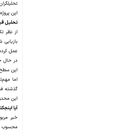
این پروژه
تحلیل قیمت INJ؛ مقاومت ۷ دلاری در
از نظر ت
عمل کرده 
این سطح، احتم
گذشته فشا
این محدوده
آیا اینجک
محسوب می