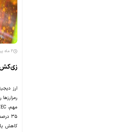
2 ماه پیش
زی‌کش د
ارز دیجی
رمزارزها
۳۵ درص
کاهش یاف