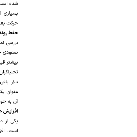
شده است
بسیاری ا
حرکت بعد
حفظ روند
صعودی خو
بیشتر قی
دلار باق
عنوان یکی
آن به خوب
افزایش حج
یکی از م