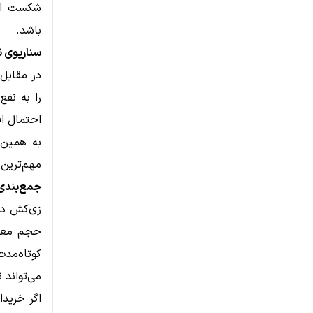
باشد.
سناریوی ن
را به نف
احتمال افت قیمت ت
مهم‌ترین سط
جمع‌بندی
زی‌کش در
حجم معام
می‌تواند 