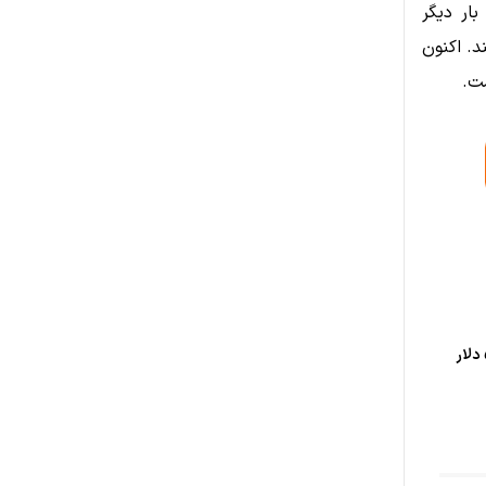
ار دیگر
د. اکنون
زی‌ کش در آستانه شکست ۵۲۵ دلار؛ اهداف بعدی ۵۷۰ و ۵۹۵ دلار