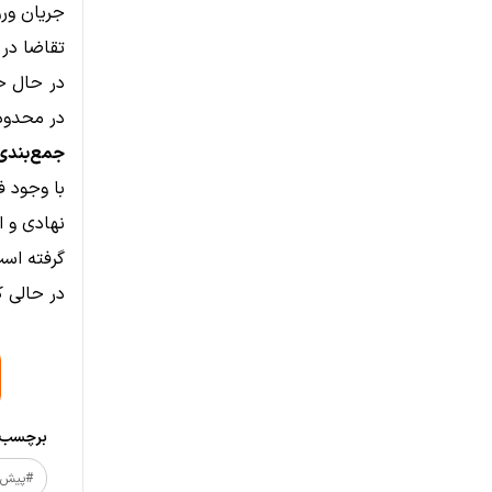
جریان ورودی 
تقاضا در 
در حال حا
در محدوده ۱.۲۰ تا ۱.۲۵ دلار را زیر نظر
جمع‌بندی
نهادی و ا
در حالی 
برچسب‌ه
#پیش_