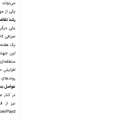
یکی از مه
رشد تقاضا
یکی دیگر 
یک هفته 
این جهش 
منطقه‌ای ک
افزایش ح
روندهای ک
عوامل بنیا
در کنار ع