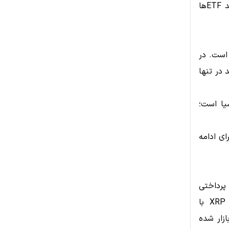
می‌تواند در میان‌مدت به تقویت روند صعودی کمک کند. تحلیل‌گران معتقدند ETFها
 است. در
XR از حجم معاملات از ۱۳ درصد به ۳۱ درصد در تنها
یا است؛
ی ادامه
 پرداختی
نیز از قیمت XRP حمایت کرده است. گسترش همکاری‌های اکوسیستم XRP با
 احساسات بازار شده