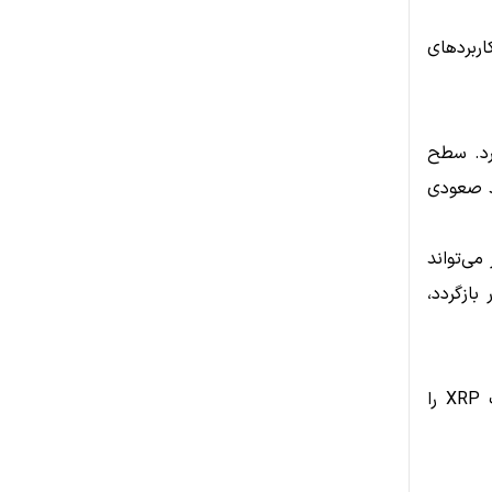
به سمت کاربردهای
 ۱.۲۰ تا ۱.۲۵ دلار قرار دارد. سطح
ند صعودی
می‌تواند
ود. در مقابل، اگر قیمت دوباره به بالای ۱.۲۵ دلار بازگردد،
تحلیل‌گران تأکید می‌کنند که سه عامل اصلی در روزهای آینده جهت حرکت XRP را