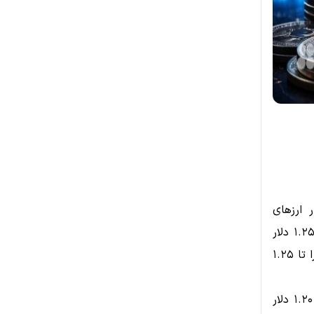
 ارزهای
دیجیتال را تجربه کرد، اما این رشد سریع با موجی از برداشت سود در سطح ۱.۲۵ دلار
متوقف شد. پس از شکست مقاومت ۱.۲۰ دلار، فشار خرید برای مدتی قیمت را تا ۱.۲۵
در حال حاضر، معامله‌گران در حال ارزیابی این موضوع هستند که آیا سطح ۱.۲۰ دلار