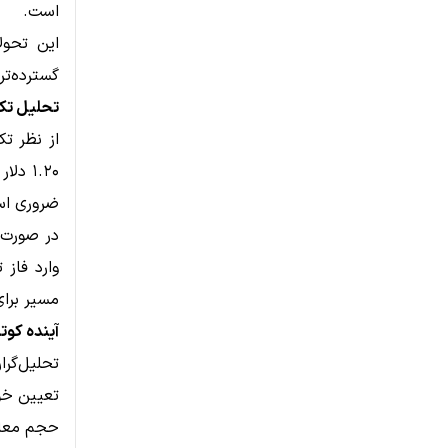
است.
گسترده‌تر
تحلیل تکنیکال XRP: محدوده حسا
۱.۲۰ 
ضروری ا
در صورت ش
مسیر برا
آینده کوت
تعیین خوا
حجم معام