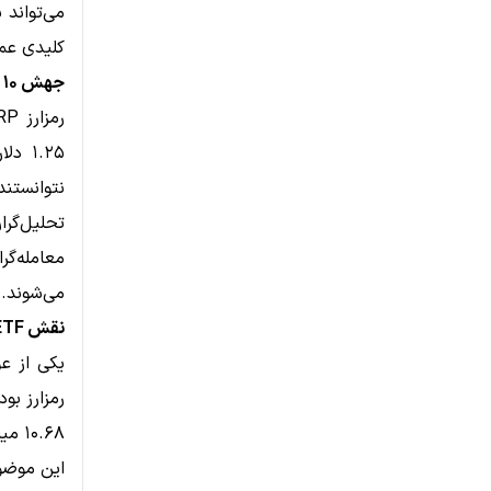
می‌تواند
کلیدی عمل
جهش ۱۰ درصدی XRP و توقف در سطح ۱.۲۵ دلار
رمزارز
RP
۱.۲۵
نتوانستند
تحلیل‌گر
معامله‌گر
می‌شوند.
نقش ETFها در رشد اخیر XRP
۱۰.۶۸ میلیون دلار ورود سرمایه خالص ثبت کرده‌اند.