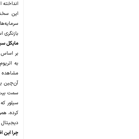
انداخته 
این سخنا
سرمایه‌ها
بازنگری ا
مایکل سی
بر اساس و
به اتریو
مشاهده ا
سمت بیت‌
سیلور که 
کرده، همو
دیجیتال م
چرا این ا