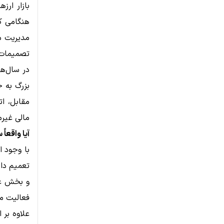
بازار ارز
هنگامی که
مدیریت می
تصمیمات س
بزرگ به ح
مقابل، ا
مالی غیرم
آیا واقعاً
با وجود ا
تعمیم دا
فعالیت می
علاوه بر 