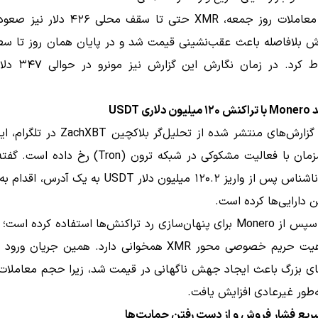
در ادامه معاملات روز جمعه، XMR حتی تا سقف محلی
دلار سقوط کرد. در زمان 
ری USDT
بر اساس گزارش‌های منتشر شده از تحلیل‌گر بلاکچ
شدید همزمان با فعالیت مشکوکی در شبکه ترون (Tron) رخ 
یک نهاد ناشناس پس از واریز ۱۲۰.۲ میلیون دلار USDT به یک آ
 دارایی‌ها کرده است.
این نهاد سپس از Monero برای پنهان‌سازی رد تراکنش‌ها استفاده کرده 
که با ماهیت حریم خصوصی محور XMR همخوانی دارد. همین جریان
ی بزرگ باعث ایجاد جهش ناگهانی در قیمت شد، زیرا حجم معاملات
‌طور غیرعادی افزایش یافت.
ریع فشار فروش و از دست رفتن حمایت‌ها