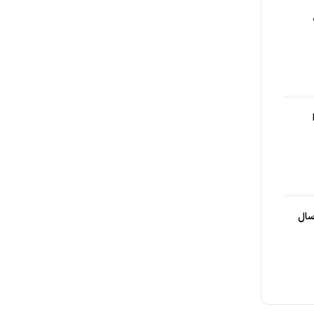
 است؟ پیش‌ بینی قیمت IOTX تا سال