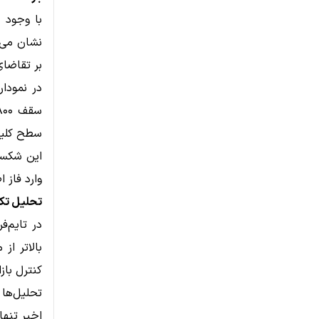
با وجود 
نشان می‌د
بر تقاضای
سطح کلیدی ۷۸.۶٪ فیبوناچی در حوالی ۳۵۲ دل
این شکست 
وارد فاز
تحلیل تکنیکال Monero؛ ساختار نزولی د
کنترل بازا
تحلیل‌ها 
اخیر تنها