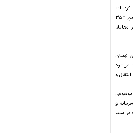
 ۴۲۶ دلار نیز صعود کرد، اما
فشار فروش بلافاصله باعث عقب‌نشینی قیمت شد و در پایان همان روز تا سطح ۳۵۳
نگارش این گزارش نیز مونرو در حوالی ۳۴۷ دلار معامله
ین ZachXBT در تلگرام، این نوسان
داده است. گفته می‌شود
درس، اقدام به انتقال و
است؛ موضوعی
 ورود سرمایه و
 در مدت