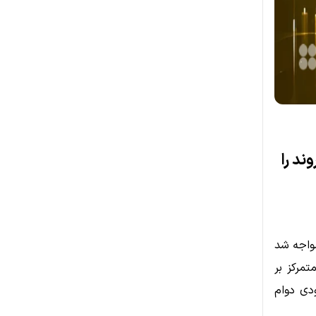
افت؛ شکست سطح ۴۰۰ دلار روند را
وجه مواجه شد
ز متمرکز بر
د صعودی دوام