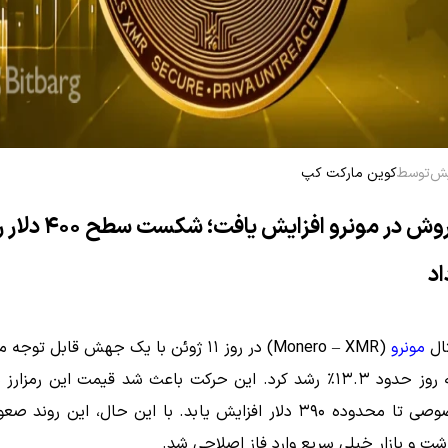
توسط
کوین مارکت کپ
فشار فروش در مونرو افزایش ی
اد
تال
مونرو
(Monero – XMR) در روز ۱۱ ژوئن با یک جهش قابل ت
و طی سه روز حدود ۱۳.۳٪ رشد کرد. این حرکت باعث شد قیمت این رمزار
حریم خصوصی تا محدوده ۳۹۰ دلار افزایش یابد. با این حال، این رون
شت و بازار خیلی سریع وارد فاز اصلاحی شد.