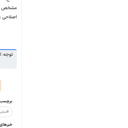
اصلاحی ع
توجه: ا
برچسب‌ه
#تحلیل_
خبر‌های