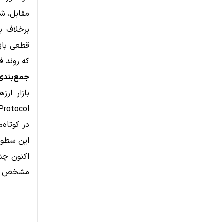
مقابل، شکست مقاومت 2.24 دلار 
که روند ف
جمع‌بندی 
بازار ار
Protocol
در کوتاه‌
این سطوح 
اکنون چش
مشخص ش