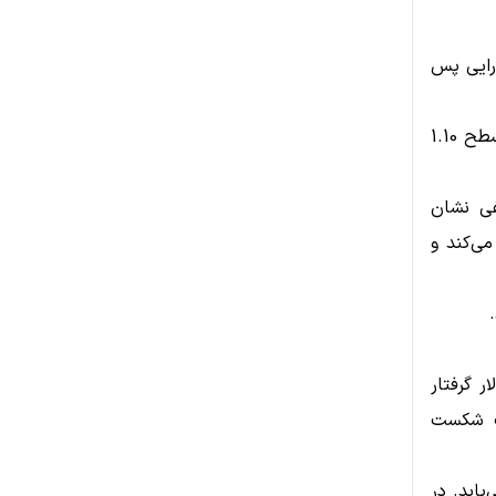
ارایی پس
سطوح کلیدی برای XRP شامل 1.10، 1.14 و 1.18 دلار هستند. از دست رفتن سطح 1.10
نزولی هستند. RSI در محدوده 40 و MACD منفی نشان
را تأیید می‌کند و
ر در یک محدوده فشرده بین 2.0 تا 2.24 دلار گرفتار
یک شکست
 1.82 دلار افزایش می‌یابد. در