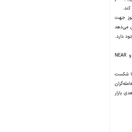
دارند و هنوز جهت
طح 46 و ADX پایین نشان می‌دهد
ود دارد.
NEAR
اما شکست
مله‌گران
ی بازار