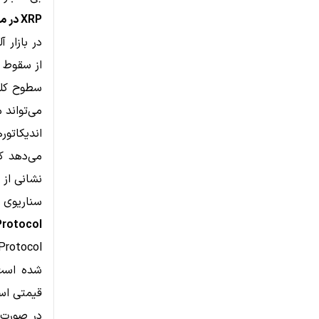
XRP در مسیر مشابه بیت‌کوین؛ حمایت 1.10 دلار حیاتی شد
در بازار آ
از سقوط تا 1.05 دلار، اکنون در محدوده 1.10 دلار در 
می‌تواند 
نشانی از 
سناریوی صعود
NEAR Protocol در محدوده فشرد
Protocol
شده است.
قیمتی اس