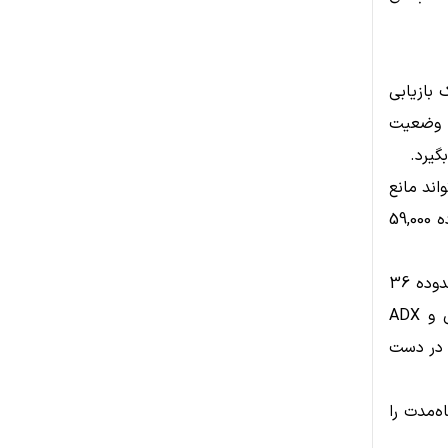
نها یک بازیابی
زگشته است. این وضعیت
گیرد.
طح می‌تواند مانع
از تشکیل کف پایین‌تر شود، اما شکست آن احتمال بازگشت دوباره به محدوده 59,000
اندیکاتورهای تکنیکال نیز وضعیت نزولی را تأیید می‌کنند. شاخص RSI در محدوده 36
قرار دارد که نشان‌دهنده ضعف مومنتوم خرید است. همچنین MACD منفی و ADX
را در دست
ولی کوتاه‌مدت را