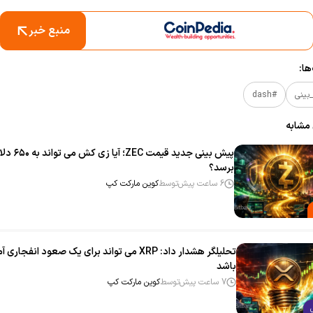
منبع خبر
ا:
بینی
#dash
 مشابه
پیش‌ بینی جدید قیمت ZEC؛ آیا زی‌ کش می‌ تو
برسد؟
6 ساعت پیش
توسط
کوین مارکت کپ
تحلیلگر هشدار داد: XRP می‌ تواند برای یک صعود انفجاری
باشد
7 ساعت پیش
توسط
کوین مارکت کپ