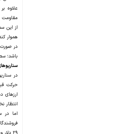
علاوه بر
مقاومت را
از این سط
هموار کند
باشد؛ سطحی که
سناریوهای
انتظار نخ
اما در س
فروشندگان
۲۹ دلار وجود خواهد داشت.