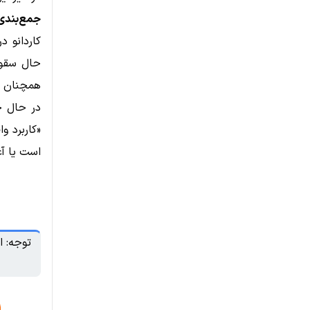
جمع‌بندی
کاردانو 
حال سقوط
همچنان فع
«کاربرد و
است یا آغ
توجه: ا