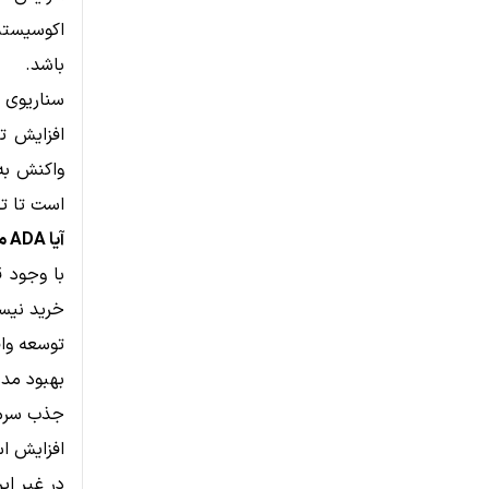
اکوسیستم 
باشد.
سناریوی 
افزایش تو
واکنش به 
است تا ت
آیا ADA می‌تواند بازیابی شود؟
با وجود ق
خرید نیست
توسعه واق
بهبود مد
جذب سرما
افزایش استف
در غیر ای