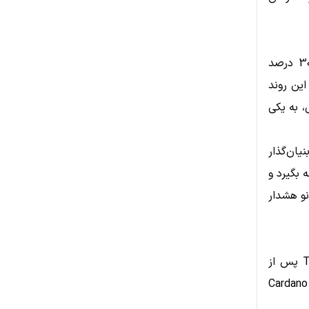
بر اساس داده‌های CoinDesk، قیمت ADA در یک هفته گذشته نزدیک به 30 درصد
ده است. این روند
، به یکی
از اظهارات چارلز هاسکینسون (Charles Hoskinson)، بنیان‌گذار
 بگیرد و
و هشدار
نگرانی‌ها تنها به قیمت محدود نشده است. تعطیلی پلتفرم تحلیلی TapTools پس از
ین مالی Cardano Summit 2026