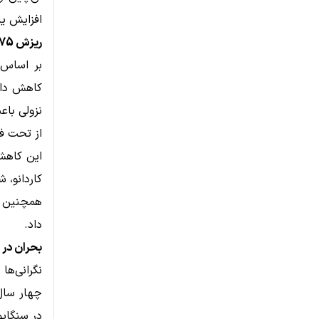
افزایش یا
ریزش 75 درصدی ADA و فشار فروش سنگین
نزولی باع
از تحت ف
کاردانو، 
همچنین ن
داد.
بحران در 
در سنگاپو