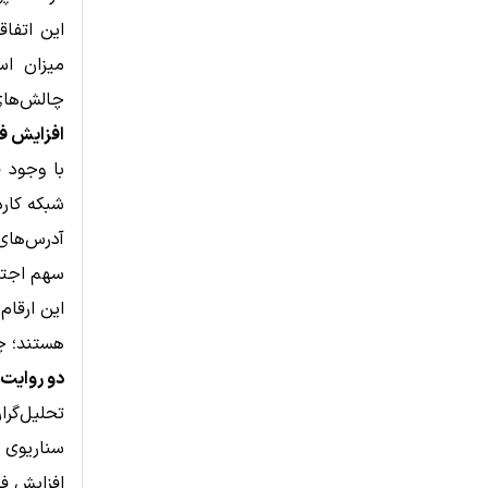
این اتفا
میزان اس
چالش‌های
افزایش ف
شبکه کارد
آدرس‌های فعال روزانه: 9
سهم اجتماعی ADA: حدود 0.52٪ (بالا
این ارقام
هستند؛ چه
دو روایت 
تحلیل‌گرا
سناریوی 
افزایش فع