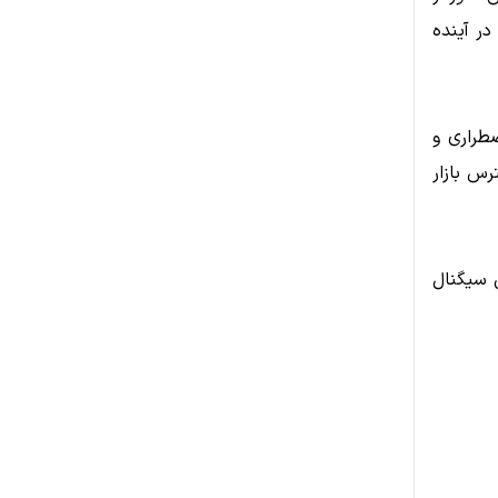
در آینده
ضطراری و
رس بازار
ی سیگنال