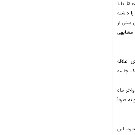
این رشد تازه، ادامه یک روند بازیابی قدرتمند از محدوده حمایتی تاریخی ۰.۹۰ تا ۱.۱۰
را داشته
سال ۲۰۲۱ منجر به جهش بیش از
نیز ساختار مشابهی
ش علاقه
Open Int) در قراردادهای آتی NEAR طی یک جلسه
شدید در اواخر ماه
نه صرفاً
ن ۳.۴۰ تا ۳.۷۷ دلار قرار دارد. این