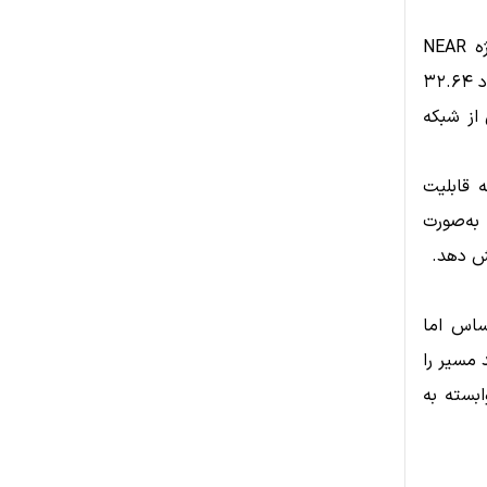
از منظر فاندامنتال، اکوسیستم NEAR نیز رشد چشمگیری داشته است. پروژه NEAR
Intents تاکنون بیش از ۱۹.۶۹ میلیارد دلار حجم تراکنش را پردازش کرده و حدود ۳۲.۶۴
 از شبکه
نامه‌ریزی شده که قابلیت
هد به‌صورت
یش دهد.
 حساس اما
قاومت ۳ دلاری می‌تواند مسیر را
ابسته به