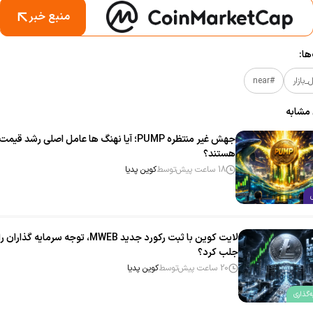
منبع خبر
ا:
بازار
#near
 مشابه
جهش غیر منتظره PUMP؛ آیا نهنگ‌ ها عامل اصلی رشد قیمت
هستند؟
18 ساعت پیش
توسط
کوین پدیا
لایت‌ کوین با ثبت رکورد جدید MWEB، توجه سرمایه‌ گذاران را
جلب کرد؟
20 ساعت پیش
توسط
کوین پدیا
‌گذاری