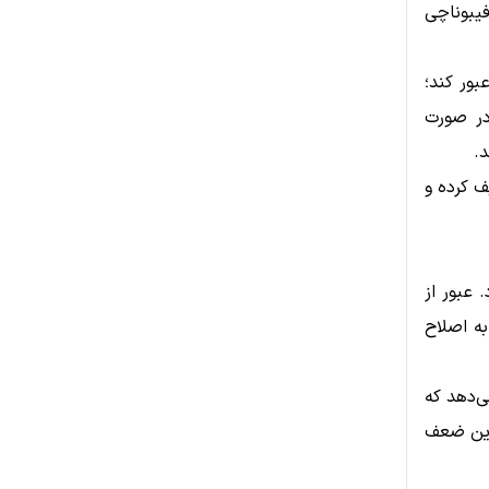
انگین متحرک نمایی ۲۰۰ هفته‌ای و سطح اصلاحی ۰.۳۸۲ فیبوناچی
باید از محدوده عرضه ۲.۸۰ تا ۳.۰۰ دلار عبور کند؛
در صورت
.
ا تضعیف کرده و
ی اکنون نزدیک عدد ۶۸ قرار دارد. عبور از
 به اصلاح
‌دهد که
کوین ضعف