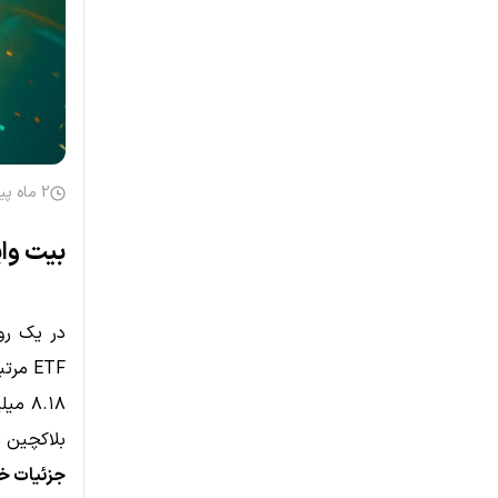
2 ماه پیش
بیت وایز به HYPE اعتماد کرد؛ خرید 
در یک روی
ETF مرتبط با توکن HYPE، اقدام به خرید ۱۱۲,۱۵۸ واحد از توکن
۸.۱۸ 
بلاکچین
s
جزئیات خرید