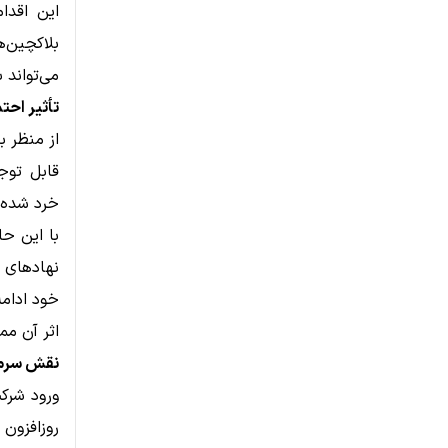
این اقدا
بلاکچین‌ه
می‌تواند 
تأثیر احتمال
قابل توج
خرد شده و
با این حا
خود ادامه
اثر آن مم
نقش سرمای
روزافزون