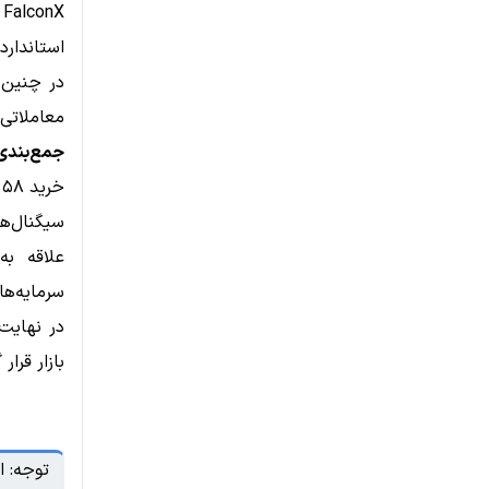
X
استاندارد
معاملاتی ح
جمع‌بندی
خرید ۱۱۲,۱۵۸ توکن HYPE توسط
سیگنال‌ها
علاقه ب
سرمایه‌ها
در نهایت،
بازار قرار
توجه: ا