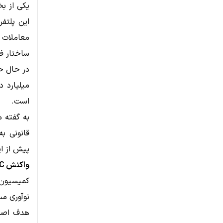
این پلتف
معاملات 
ساختار ف
میلیارد د
است.
به گفته م
قانونی ب
پیش از ای
واکنش CFTC و اهمیت نظارتی این تصمیم
نوآوری مس
هدف اصلی