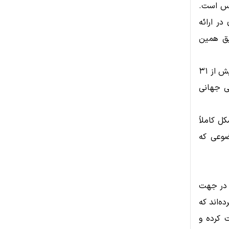
کوسیستم کوین‌بیس است.
ر ارائه
یق همین
در حال حاضر، حجم Open Interest در بازار آپشن‌های بیت‌کوین در Deribit بیش از ۳۱
گی جهانی
ل کاملاً
ضوعی که
ا گامی در جهت
ه‌اند که
 کرده و