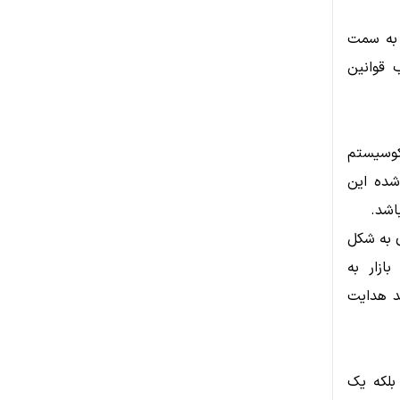
 به سمت
 قوانین
کوسیستم
شده این
اشد.
ی به شکل
ازار به
د هدایت
بلکه یک