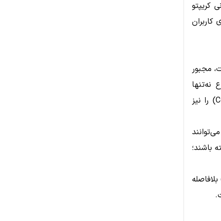
ملات جهانی کریپتو
 کاربران
ت، مجبور
 این موضوع نه‌تنها
پیچیدگی عملیاتی ایجاد می‌کرد، بلکه ریسک طرف مقابل (Counterparty Risk) را نیز
، اکنون مؤسسات می‌توانند
ه باشند؛
س اعلام کرده است که فرآیند جذب مشتریان سازمانی (Prime Clients) بلافاصله
.