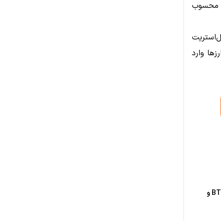
لی محسوب
ل‌استریت
زها وارد
ترکیب خزانه کوین‌ بیس تغییر کرد؛ آیا این نشانه‌ ای برای آینده BTC و