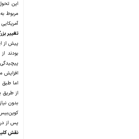
مربوط به 
آمریکایی
تغییر بزر
پیش از ای
افزایش می
از طریق ی
بدون نیا
پس از در
نقش کلیدی Deribit در توسعه ا