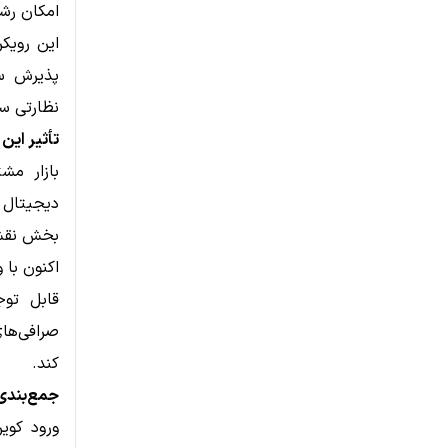
امکان رشد
این رویک
پذیرش سا
نظارتی سخ
تأثیر این
بازار مش
دیجیتال 
بخش نقش ت
اکنون با 
قابل توج
صرافی‌ها
کند.
جمع‌بندی؛ 
ورود کوی