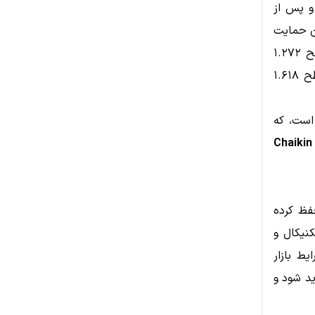
ارد و پس از
ن حمایت
(سطح ۱.۲۷۲
(سطح ۱.۶۱۸
 است، که
Chaikin
را حفظ کرده
نیکال و
ایط بازار
 جدید شود و