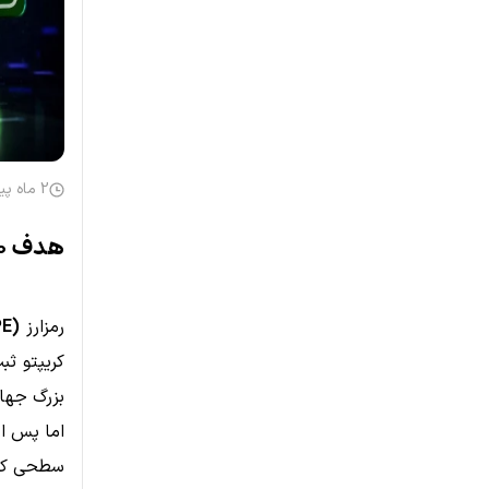
2 ماه پیش
هدف ۱۰۰ دلاری Hyperliquid همچنان پابرجاست!
رمزارز
PE)
کریپتو ثب
بزرگ جهان تبد
اما پس از
سطحی که 