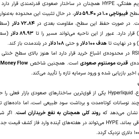
در تایم‌فریم هفتگی، HYPE همچنان در ساختار صعودی قدرتمندی قرار د
سطح
فیبوناچی ۱.۰ در ۵۹.۴۰ دلار
، در حال تثبیت این محدوده به‌عنوا
ت. در صورت حفظ این سطح، مقاومت بعدی در
۷۲.۸۴ دلار
 قرار دارد. عبور از این ناحیه می‌تواند مسیر را تا
۸۹.۹۳ دلار
 و در نهایت تا
هدف ۱۰۰ دلار
و حتی
۱۰۸ دلار
در بلندمدت باز کند.
شاخص RSI در محدوده‌ی اشباع خرید قرار دارد اما هنوز بالای سطح خنثی
ده‌ی
قدرت مومنتوم صعودی
است. همچنین شاخص
 Money Flow
 اخیر بازیابی شده و ورود سرمایه تازه را تأیید می‌کند.
در مجموع، Hyperliquid یکی از قوی‌ترین ساختارهای صعودی بازار فعلی 
ند نوسانات کوتاه‌مدت و برداشت سود طبیعی است، اما داده‌های تک
نشان می‌دهد که
روند کلی همچنان به نفع خریداران است
. اگر شر
مساعد باقی بماند، HYPE می‌تواند در هفته‌های آینده وارد فاز کشف قیمت