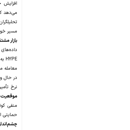
افزایش ح
می‌دهد ک
تحلیلگران
مسیر خود
بازار مش
داده‌های 
HYPE به حدود
در حال ور
نرخ تأمین مالی (Funding Rate) نیز ع
موقعیت‌های
منفی کوت
حمایتی اق
چشم‌انداز تک