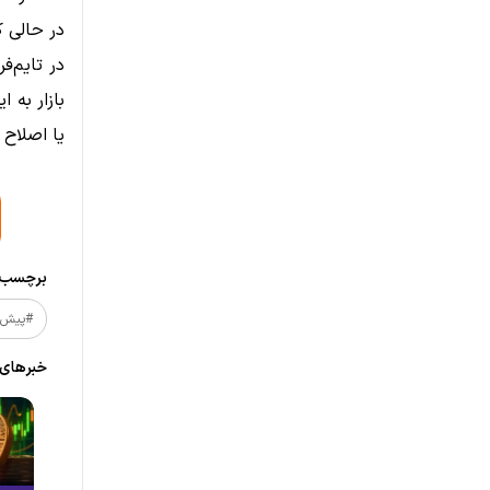
در حالی ک
در تایم‌ف
بازار به 
یا اصلاح 
برچسب‌ه
#پیش_
خبر‌های