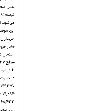
لمس سطح ۷۸.۶٪ فیبوناچی اشاره 
می‌شود، اما باز
این موضو
خریداران ه
فشار فرو
احتمال ت
سطح ۷۴,۹۱۷ دلار؛ خط دفاعی بعدی بیت‌کوین
طبق این تحل
در صورت 
۷۳,۳۵۷ دلار (فیبوناچی ۰.۵)
۷۱,۲۸۴ دلار (فیبوناچی ۰.۶۱۸)
۶۸,۴۳۳ دلار (فیبوناچی ۰.۷۸۶)
این محدو