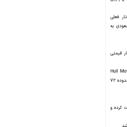
ار فعلی
عودی به
که رفتار قیمتی
ک Hull Moving Average 78
(HMA 78) وارد فاز بازآزمایی حمایت شده است. این میانگین اکنون نزدیک محدوده ۷۲
 مجدداً آن را تست کرده و