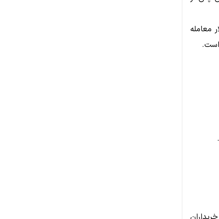
از مقاومت ۸۲,۷۵۰ دلار اکنون در محدوده ۷۶,۷۶۱ دلار معامله
ریداران