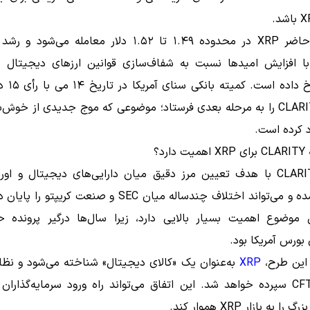
در حال حاضر XRP در محدوده ۱.۴۹ تا ۱.۵۲ دلار معامله می‌ش
با افزایش امیدها نسبت به شفاف‌سازی قوانین ارزهای دیجیتال در
لایحه CLARITY را به مرحله بعدی فرستاد؛ موضوعی که موج جدیدی از خوش‌ب
اد کرده است.
ارد؟
لایحه CLARITY با هدف تعیین مرز دقیق میان دارایی‌های دیجیتال و اور
طراحی شده و می‌تواند اختلاف چندساله میان SEC و صنعت کریپتو
این موضوع اهمیت بسیار بالایی دارد، زیرا سال‌ها درگیر پرونده ح
ورس آمریکا بود.
این طرح،
XRP
به‌عنوان یک «کالای دیجیتال» شناخته می‌شود و نظا
آن به CFTC سپرده خواهد شد. این اتفاق می‌تواند راه ورود سرمایه‌گذارا
ا به بازار XRP هموار کند.