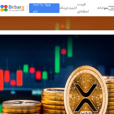
ورود یا ثبت
قیمت
منو
خانه
کارمزد
چرتکه
نام
لحظه‌ای