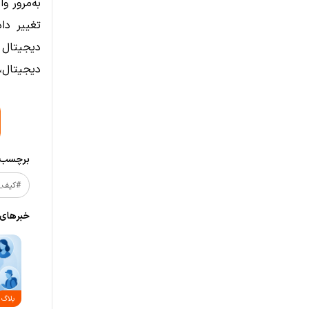
به‌مرور و
تغییر دا
دیجیتال 
دیجیتال، 
برچسب‌ه
#کیف_پ
خبر‌های
بلاگ