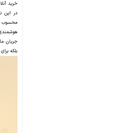
خرید آنلا
در این ن
محسوب می
هوشمندی 
جریان مال
بلکه برای