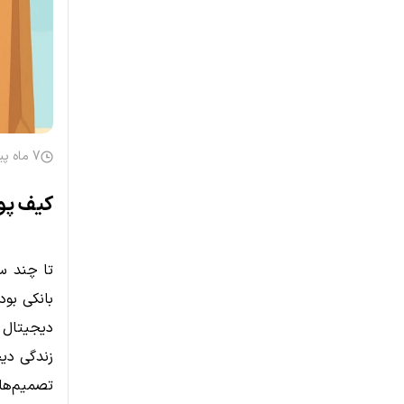
7 ماه پیش
کیف پول
تا چند س
بانکی بود
دیجیتال ن
زندگی دیج
تصمیم‌های