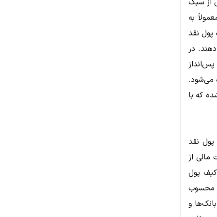
ی از سبک
مولاً به
 پول نقد
دهند. در
پس‌انداز
 می‌شود.
ه که با
پول نقد
مالی از
کیف پول
ه محسوب
انک‌ها و