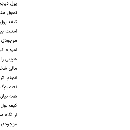
پول دیجیت
تحول مفه
کیف پول 
امنیت بیش
موجودی طر
امروزه کی
هویتی را 
مالی شخص
انجام ترا
تصمیم‌گی
همه نیازه
کیف پول د
از نگاه س
موجودی و 