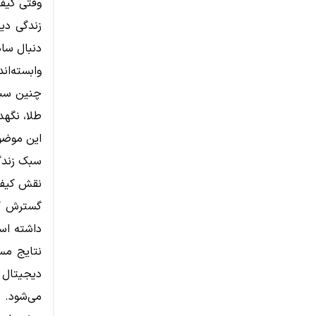
وقتی کیف 
زندگی دیج
دنبال ساد
وابسته‌ان
چنین سبکی
طلا، نگهد
این موضو
سبک زندگ
نقش کیف 
گسترش کی
داشته اس
نتایج مس
دیجیتال 
می‌شود. ب