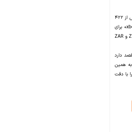
از سال ۲۰۱۸ تاکنون، Coinbase Ventures ۶۱۸ سرمایه‌گذاری انجام داده و بیش از ۴۲۲
استارتاپ را در پرتفوی خود دارد. آخرین سرمایه‌گذاری این شرکت، پلتفرم 0xbow برای
انطباق با مقررات DeFi بوده است و پیش از آن، در زیرساخت‌های پرداخت Zynk و ZAR
ی قصد دارد
به همین
یه‌گذاران و توسعه‌دهندگان فعال در این حوزه باید چشم‌انداز ۲۰۲۶ را با دقت