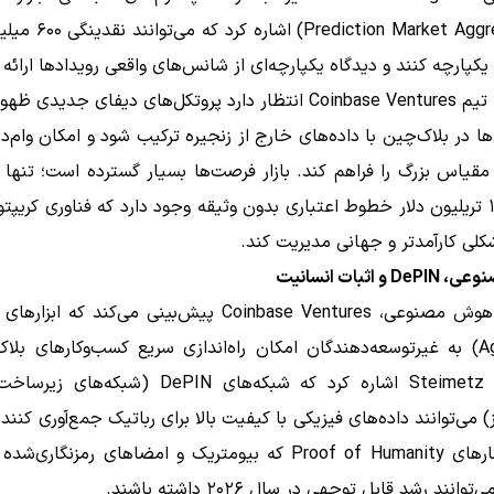
(rediction Market Aggregators
ا یکپارچه کنند و دیدگاه یکپارچه‌ای از شانس‌های واقعی رویدادها ارائه 
همچنین، تیم Coinbase Ventures انتظار دارد پروتکل‌های دیفای جدیدی
ا در بلاک‌چین با داده‌های خارج از زنجیره ترکیب شود و امکان وام‌
مقیاس بزرگ را فراهم کند. بازار فرصت‌ها بسیار گسترده است؛ تنها د
حدود ۱.۳ تریلیون دلار خطوط اعتباری بدون وثیقه وجود دارد که فناوری کریپتو
شکلی کارآمدتر و جهانی مدیریت کند.
 اثبات انسانیت
(Agent AI) به غیرتوسعه‌دهندگان امکان راه‌اندازی سریع کسب‌وکارهای بلا
می‌دهند. Steimetz اشاره کرد که شبکه‌های DePIN (شبک
) می‌توانند داده‌های فیزیکی با کیفیت بالا برای رباتیک جمع‌آوری کنند. 
این، راهکارهای Proof of Humanity که بیومتریک و امضاهای رمزنگاری
توانند رشد قابل توجهی در سال ۲۰۲۶ داشته باشند.