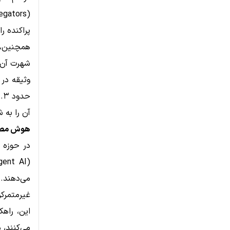
پراکنده ر
شهرت آن‌ه
وثیقه در 
آن را به 
هوش مصنوعی، DePIN و
غیرمتمرکز
می‌کنند، می‌