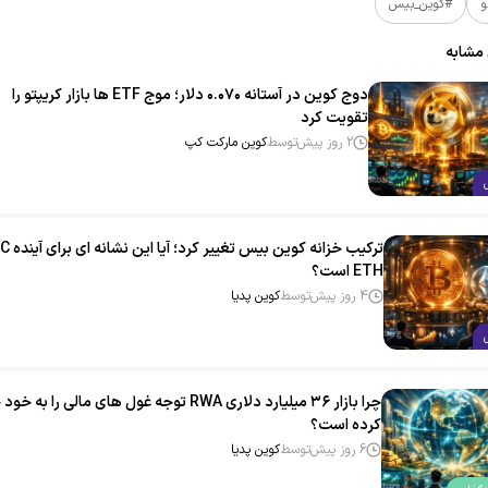
و
#کوین_بیس
 مشابه
دوج‌ کوین در آستانه ۰.۰۷۰ دلار؛ موج ETF ها بازار کریپتو را
تقویت کرد
2 روز پیش
توسط
کوین مارکت کپ
ETH است؟
4 روز پیش
توسط
کوین پدیا
چرا بازار ۳۶ میلیارد دلاری RWA توجه غول‌ های مالی را به
کرده است؟
6 روز پیش
توسط
کوین پدیا