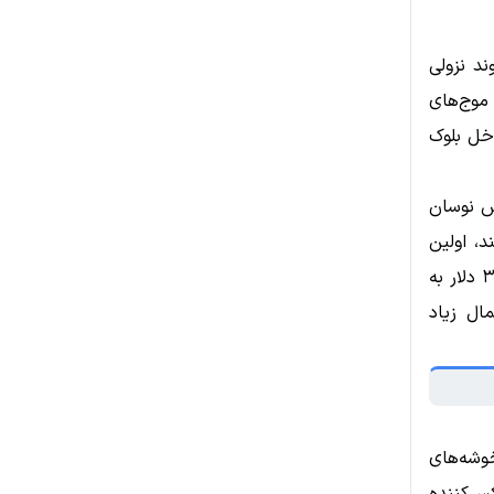
ند نزولی
ه، موج‌های
لی و داخل بلوک
ش نوسان
، اولین
هدف صعودی در ۳,۰۵۰ تا ۳,۱۵۰ دلار قرار دارد، پس از آن منطقه عرضه ۳,۴۵۰ دلار به
ل زیاد
که ETH اطراف خود خوشه‌های