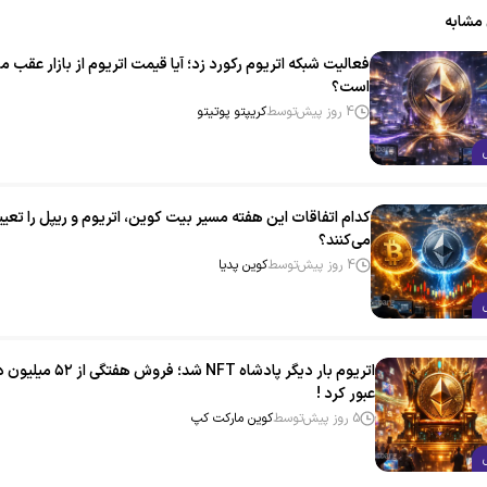
 مشابه
فعالیت شبکه اتریوم رکورد زد؛ آیا قیمت اتریوم از بازار عقب ما
است؟
4 روز پیش
توسط
کریپتو پوتیتو
کدام اتفاقات این هفته مسیر بیت‌ کوین، اتریوم و ریپل را تعی
می‌کنند؟
4 روز پیش
توسط
کوین پدیا
اتریوم بار دیگر پادشاه NFT شد؛ فروش هفتگی ا
عبور کرد !
5 روز پیش
توسط
کوین مارکت کپ