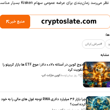
ر می‌رسد زمان‌بندی برای عرضه عمومی سهام Kraken بسیار مناسب باشد.
منبع خبر
ا:
و
#صرافی_کراکن
 مشابه
دوج‌ کوین در آستانه ۰.۰۷۰ دلار؛ موج ETF ها بازار کریپتو را
تقویت کرد
2 روز پیش
توسط
کوین مارکت کپ
چرا بازار ۳۶ میلیارد دلاری RWA توجه غول‌ های مالی را به
کرده است؟