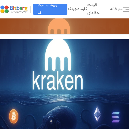
ورود یا ثبت
قیمت
منو
خانه
کارمزد
چرتکه
نام
لحظه‌ای