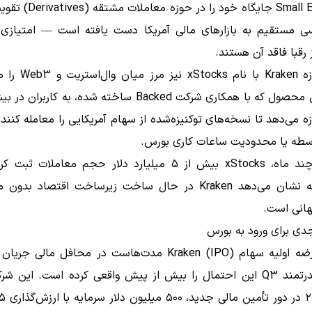
Small Exchange جایگاه خود را در
ی مستقیم به بازارهای مالی آمریکا دست یافته است — امتیازی 
 رقبا فاقد آن هستند.
نوآوری تازه Kraken با نام 
ه می‌دهد تا نسخه‌های توکنیزه‌شده از سهام آمریکایی را معامله کنن
واسطه یا محدودیت ساعات کاری بورس.
تنها در چند ماه، xStocks بیش از ۵ میلیارد دلار حجم معاملات 
انی است.
دی برای ورود به بورس
شایعه عرضه اولیه سهام (IPO) Kraken مدت‌هاست در محافل مالی ج
عملکرد قدرتمند Q3 این احتمال را بیش از پیش واقعی کرده است. این ش