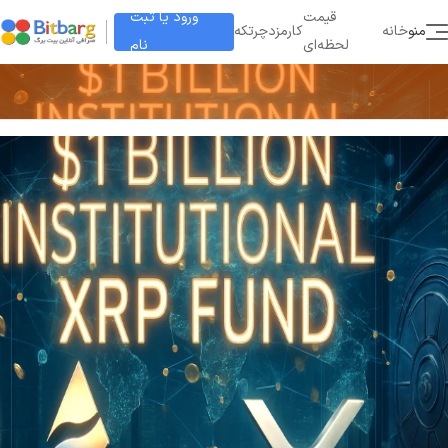
ورود یا ثبت
قیمت
منو
خانه
کارمزد
چرتکه
نام
لحظه‌ای