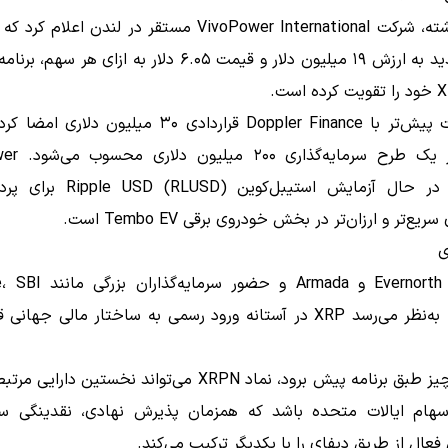
هفته گذشته، شرکت VivoPower International مستقر در لندن اعلام
سهام جدید به ارزش ۱۹ میلیون دلار و قیمت ۶.۰۵ دلار به ازای ه
این شرکت پیش‌تر با Doppler Finance قراردادی ۳۰ میلیون دل
بخشی از یک طرح س
همچنین در حال آزمایش استیبل‌کوین USD
ریع‌تر و ارزان‌تر در بخش خودروی برقی Tembo EV است.
ی
Pantera، به‌نظر می‌رسد XRP در آستانه ورود رسمی به ساختار مالی جهان
 سهام ایالات متحده باشد که همزمان پذیرش نهادی، نقدینگی سا
 فعال از طریق دیفای را با یکدیگر ترکیب می‌کند.