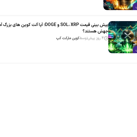
پیش بینی قیمت SOL، XRP و DOGE؛ آیا آلت‌ کوین‌ های بزر
جهش هستند؟
4 روز پیش
توسط
کوین مارکت کپ