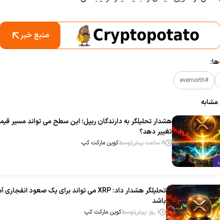
منبع خبر
ا:
#evernorth
 مشابه
هشدار تحلیلگر به دارندگان ریپل؛ این سطح می‌ تواند مسیر قیم
تغییر دهد؟
8 ساعت پیش
توسط
کوین مارکت کپ
تحلیلگر هشدار داد: XRP می‌ تواند برای یک صعود انفجاری
باشد
1 روز پیش
توسط
کوین مارکت کپ