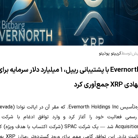
توسط
کریپتو پوتیتو
پروژه Evernorth با پشتیبانی ریپل، ۱ میلیارد دلار سرمایه بر
جمع‌آوری کرد
Acquisition Corp II شد — یک شرکت SPAC (شرکت اکتساب با هدف و
سهام فعالیت دارد. ای