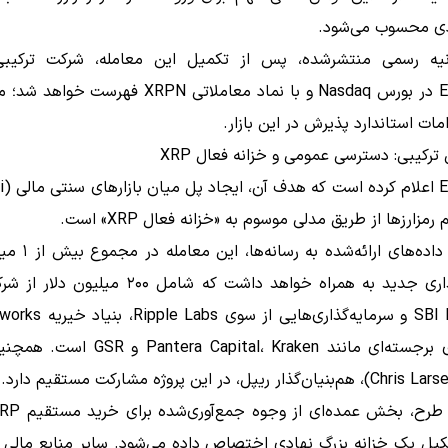
دی محسوب می‌شود.
یه رسمی منتشرشده، پس از تکمیل این معامله، شرکت ترکیبی
Evernorth در بورس Nasdaq و با نماد معاملاتی XRPN فهر
امات استاندارد پذیرش در این بازار.
ترکیبی: دسترسی عمومی و خزانه فعال XRP
مزارزها از طریق مدلی موسوم به «خزانه فعال XRP» است.
بر اساس داده‌های ارائه‌
سرمایه‌گذاری جدید به همراه خواهد داشت که شامل ۲۰۰ می
شرکت‌های برجسته‌ای مانند era Capital، Kraken
شکیل یک خزانه بزرگ نهادی اختصاص داده می‌شود. سایر منابع مالی 