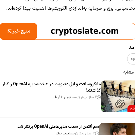
اسباتی، برق و سرمایه به‌اندازه‌ی الگوریتم‌ها اهمیت پیدا کرده‌اند.
منبع خبر
ا:
 مشابه
مایکروسافت و اپل عضویت در هیئت‌مدیره OpenAI را کنار
گذاشتند!
2 سال پیش
توسط
کوین تلگراف
وژی
سم آلتمن از سمت مدیرعاملی OpenAI برکنار شد
3 سال پیش
توسط
بیت برگ