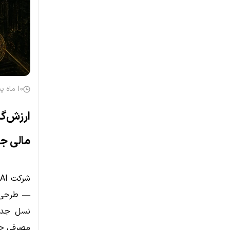
10 ماه پیش
مالی جه
نسل جدید
مصرفی چ