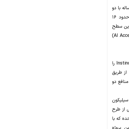
امه‌هایی چند‌ساله با دو
غول تراشه‌سازی، AMD و Broadcom امضا کرده است که مجموعاً تأمین حدود ۱۶
 را شامل می‌شود. این سطح
از قدرت پردازش، معادل ده‌ها میلیون شتاب‌دهنده هوش مصنوعی (AI Accelerators)
طبق این توافق‌ها، شرکت AMD موظف است حدود ۶ گیگاوات GPU از سری Instinct را
O قرار دهد. در مقابل، OpenAI حق‌السهمی از سهام AMD را از طریق
— مدلی که منافع دو
احی و اجرای حدود ۱۰ گیگاوات سیلیکون
وژه بخشی از طرح
حده که با
بزرگ‌ترین پروژه