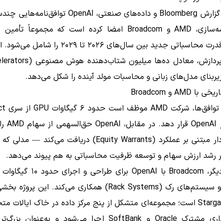
بر اساس گزارش Bloomberg و داده‌های صنعتی، OpenAI توافق‌ن
گیگاوات قدرت محاسباتی جدید بین سال‌های ۲۰۲۶ تا ۲۰۲۹
ربنای مدل‌های زبانی و محاسبات مولد آینده را شکل می‌دهد.
 AMD و Broadcom
در اختیار penAI
اوراق بهادار مبتنی بر عملکرد (Equity Warrants) دریافت می‌کند 
ر رشد ارزش سهام و توسعه ظرفیت محاسباتی به هم پیوند می‌دهد.
از سوی دیگر، Broadcom با OpenAI برای طر
سفارشی و سیستم‌های رک (Rack Systems) همکاری می‌کند. این پر
عظیم Stargate است؛ مجموعه‌ای متشکل از پنج مرکز داده در خاک ایالات مت
سرمایه‌گذاری مشترک Oracle و SoftBank اجرا می‌شود و به‌عنوان 