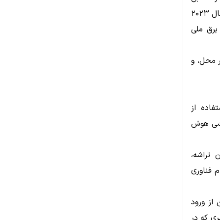
برآورد Goldman Sachs، مصرف برق مراکز داده جهانی تا سال ۲۰۳۰ نسبت به سال ۲۰۲۳
برق ملی
ر محل، و
و استفاده از
قتصاد چرخشی هوش
 تراشه،
ر سهام فناوری
 OpenAI نشانه‌ای روشن از ورود
ی که در