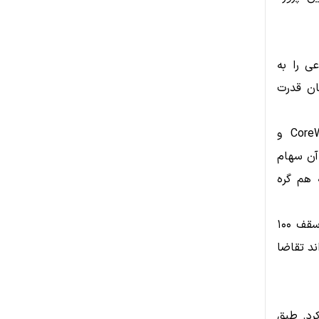
ی را به
گان قدرت
به‌عنوان نمونه، ارتباط سرمایه‌گذاری Nvidia با شرکت زیرساختی CoreWeave و
ست که در آن سهام
 هم گره
Bloomberg گزارش داده است که تعهدات مالی انویدیا برای تأمین تراشه تا سقف ۱۰۰
ند تقاضا
کرد. طبق