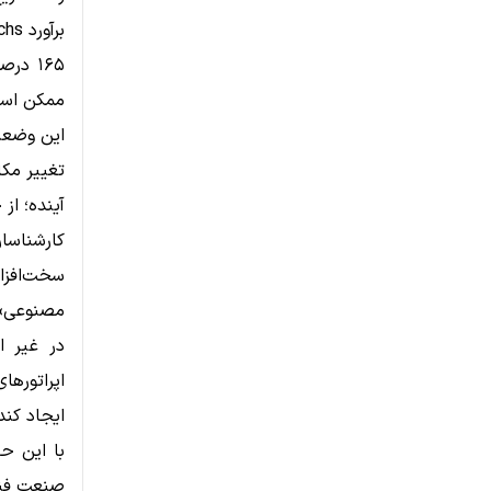
۱۶۵ د
ممکن است تا پ
این وضعیت
تغییر مکا
آینده؛ از
مصنوعی» م
در غیر ا
ایجاد کند
صنعت فنا