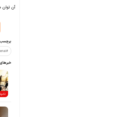
آن توان مح
برچسب‌ه
#openai
خبر‌های
تکنول