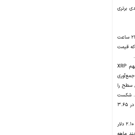
دی برتری
در زمان نگارش این خبر، XRP با ۳.۰۱ دلار معامله می‌شود، با افزایش ۰.۱٪ در ۲۴ ساعت
CoinGec نشان می‌دهد که قیمت
تحلیلگر Ali Martinez پیش‌تر سطح ۲.۸۰ دلار را به عنوان خط حمایتی مهم XRP
 بزرگ جمع‌آوری
برآورد شده است. XRP اخیراً این سطح را
۳ دلار بازگشته است. شکست
قطعی مقاومت ۳.۲۶ دلار می‌تواند مسیر XRP برای رسیدن به ATH اخیر خود در ۳.۶۵
همچنین، اگر سطح حمایتی ۲.۸۰ دلار نتواند مقاومت کند، XRP ممکن است به ۲.۱۰ دلار
ز روند نزولی چند ماهه