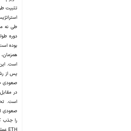
تثبیت طولانی XRP در مقاب
طی نه ما
بوده است
است. این 
صعودی جد
در مقابل،
ETH عملکرد بهتری داشته باشد.