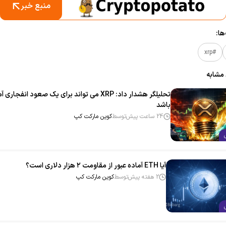
منبع خبر
ا:
#xrp
 مشابه
تحلیلگر هشدار داد: XRP می‌ تواند برای یک صعود انفجاری
باشد
24 ساعت پیش
توسط
کوین مارکت کپ
آیا ETH آماده عبور از مقاومت ۲ هزار دلاری است؟
2 هفته پیش
توسط
کوین مارکت کپ