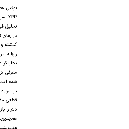
«وقتی همه
XRP نسبت به ETH نزدیک شده‌ایم.»
تحلیل قی
روزانه بین ۲.۹۵ تا ۳.۱۰ دلار و حرکت هفتگی بین ۲.۹۶ تا ۳.۳۴ دلار
دلار را باز