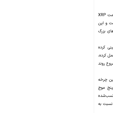
استراتژیست بازار، CrediBULL Crypto، در گزارش اخیر خود توضیح داد که قیمت XRP
ت و این
ن و XRP قبل از جهش‌های بزرگ
ب‌نشینی کرده
مل کرده،
شروع روند
این چرخه
یک الگوی پنج موج
های کسب‌شده
ی آینده نسبت به