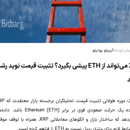
توسط
کریپتو پوتیتو
آیا XRP می‌تواند از ETH پیشی بگیرد؟ تثبیت قیمت نوید رش
است آماده یک حرکت صعودی قوی در برابر  (ETH
نشان می‌دهد که ساختار بازار و الگوهای معاملاتی XRP، ه
لازم برای برتری ریپل نسبت به ETH را فراهم کرده است.