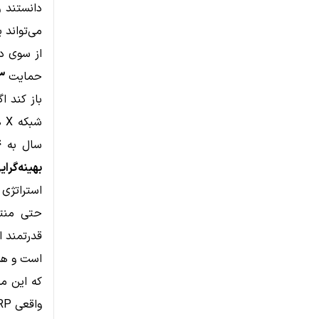
دانستند 
می‌تواند
از سوی د
حمایت
۳ دل
سال به
۴ 
بهینه‌گرای
استراتژی با
حتی منتقدان سخت
است و همو
که این م
واقعی XRP به عنوان ارز پل است. یکی از کاربران با نام