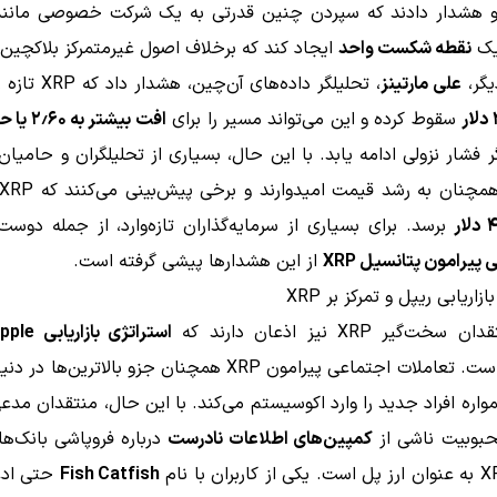
و هشدار دادند که سپردن چنین قدرتی به یک شرکت خصوصی مانن
 یک
نقطه شکست واحد
ایجاد کند که برخلاف اصول غیرمتمرکز بلاکچین
یگر،
علی مارتینز
، تحلیلگر داده‌های آن‌
ار
سقوط کرده و این می‌تواند مسیر را برای
افت بیشتر به ۲٫۶۰ یا حتی ۲ دلار
دلار
برسد. برای بسیاری از سرمایه‌گذاران تازه‌وارد، از جمله دوست
ی پیرامون پتانسیل XRP
از این هشدارها پیشی گرفته است.
زاریابی ریپل و تمرکز بر XRP
‌گیر XRP نیز اذعان دارند که
استراتژی بازاریابی Ripple
قدرتمند است. تعاملات اجتماعی پیرامون XRP همچنان جزو بالاترین‌ه
اره افراد جدید را وارد اکوسیستم می‌کند. با این حال، منتقدان مد
حبوبیت ناشی از
کمپین‌های اطلاعات نادرست
درباره فروپاشی بانک‌ه
Fish Catfish
حتی ادعا