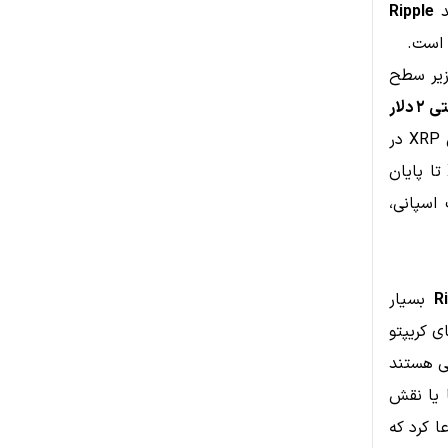
د
Ripple
 است.
چین، هشدار داد که XRP تازه زیر سطح
باز کند اگر فشار نزولی ادامه یابد. با این حال، بسیاری از تحلیلگران و حامیان XRP در
شبکه X همچنان به رشد قیمت امیدوارند و برخی پیش‌بینی می‌کنند که XRP تا پایان
 اسپانی،
بسیار
ا در دنیای کریپتو
عی هستند
ا یا نقش
 کرد که