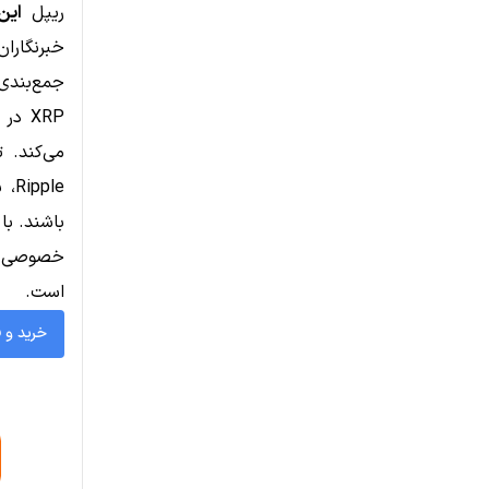
ریپل
این
خبرنگاران
جمع‌بندی
XRP در حال حاضر ترکیبی از
ple
باشند. با
خصوصی نشان
است.
خرید و 