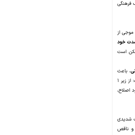
گ فرهنگی
 موجی از
ی‌مدت خود
د که XRP ممکن است
نی
، باعث
افزایش اعتماد سرمایه‌گذاران شده است. قیمت توکن نیز گویای این روند است: از زیر ۱
عود کرد و با وجود اصلاح،
ا با انتقادات شدیدی
ها با XRP را غیرواقعی و ناقص