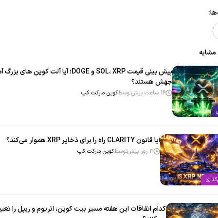
ا:
 مشابه
پیش بینی قیمت SOL، XRP و DOGE؛ آیا آلت‌ کوین‌ های بزر
جهش هستند؟
16 ساعت پیش
توسط
کوین مارکت کپ
آیا قانون CLARITY راه را برای ذخایر XRP هموار می‌کند؟
3 روز پیش
توسط
کوین مارکت کپ
گذاری
کدام اتفاقات این هفته مسیر بیت‌ کوین، اتریوم و ریپل را تعی