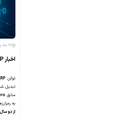
12 ماه پیش
اخبار XRP: آیا ریپل می‌تواند جایگزین بانک‌ها در سراسر جهان شود؟
توکن
XRP
تبدیل شد
سابق
ero
به رمزارزها بد
از دو سال