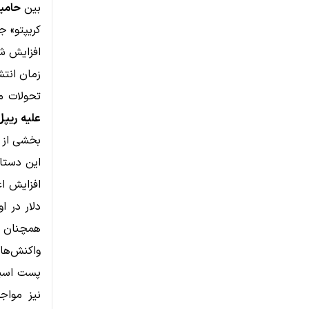
بین
حامیان
کریپتو» ج
افزایش شتاب XRP با روایت‌ها
زمان انت
تحولات م
علیه ریپل
بخشی از ذ
این دستاورد
همچنان ج
واکنش‌های