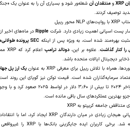
 XRP
و
منتقدان آن
شعله‌ور شود و بسیاری آن را به عنوان یک «جن
دید توصیف کردند.
ی NLP محور ریپل
شار پست اسپانی اهمیت زیادی دارد. شرکت
Ripple
در ماه‌های اخیر از
ثبت بهره‌مند شده است، به ویژه پس از اینکه
SEC پرونده طولان
 را کنار گذاشت
. علاوه بر این،
دونالد ترامپ
اعلام کر
خایر دیجیتال ایالات متحده باشد.
ها، همراه با تلاش ریپل برای معرفی XRP به عنوان
یک ارز پل جها
دلار در اواخر ۲۰۲۴ تا بیش از ۳٫۶۰ دلار در اواسط ۲۰۲۵ ص
زو بهترین عملکردهای سال باقی مانده است.
 متناقض جامعه کریپتو به XRP
پست اسپانی هیجان زیادی در میان دارندگان XRP ایجاد کرد، ام
نیز مواجه شد. برخی کاربران ایده جایگزینی بانک‌