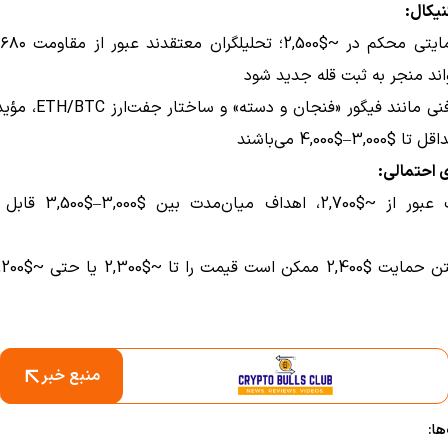
یکال:
واند منجر به ثبت قله جدید شود
الگوهای فنی مانند فیگور «فنجا
3–$4,000 می‌باشند
 احتمالی:
در صورت عبور از ~$2,700، اهداف 
منبع خبر
ا: