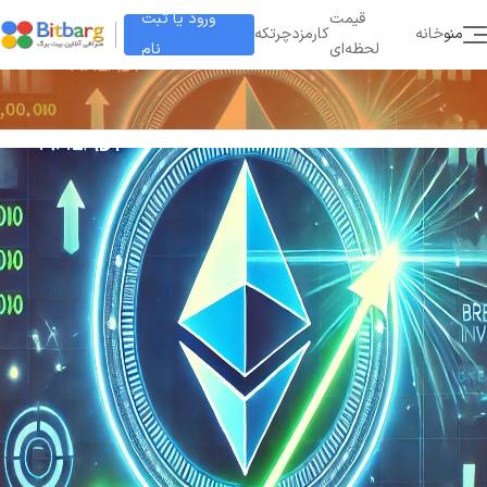
ورود یا ثبت
قیمت
منو
خانه
کارمزد
چرتکه
نام
لحظه‌ای