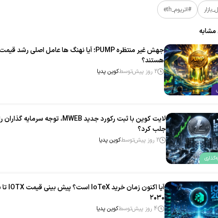
بازار
#اتریوم_eth
 مشابه
جهش غیر منتظره PUMP؛ آیا نهنگ‌ ها عامل اصلی رشد قیمت
هستند؟
2 روز پیش
توسط
کوین پدیا
لایت‌ کوین با ثبت رکورد جدید MWEB، توجه سرمایه‌ گذاران را
جلب کرد؟
2 روز پیش
توسط
کوین پدیا
‌گذاری
آیا اکنون زمان خرید IoTeX
۲۰۳۰
4 روز پیش
توسط
کوین پدیا