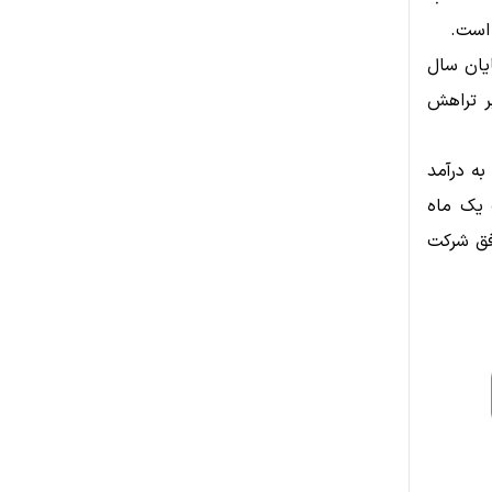
ف نهایی خود را برای رسیدن به ۲۵ EH/s تا پایان سال
کت در حال حاضر ۲۰ ژول بر تراهش
بر این، زیرمجموعه محاسبات با عملکرد بالا (HPC) شرکت، Buzz HPC، به درآمد
 یک ماه
فق شرکت