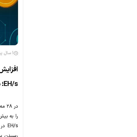
1 سال پیش
EH/s؛ پیشرفت سریع در پاراگوئه
را به بیش از ۱۰ اگزاهش در ثانیه (EH/s)
EH/s
رسیدن به هدف ۱۱.۵ EH/s تا پایا