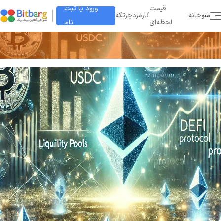
ورود یا ثبت
قیمت
منو
خانه
کارمزد
چرتکه
نام
لحظه‌ای