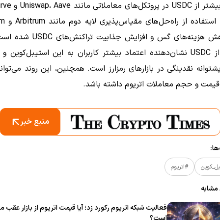
ملاتی مانند Uniswap، Aave و Curve است.
همچنین، استف
هزینه‌های گس و افزایش جذابیت تراکنش‌های USDC شده است.
استفاده از USDC نشان‌دهنده اعتماد بیشتر کاربران به این استیبل‌کوین
پشتوانه نقدینگی در بازارهای رمزارز است.
همچنین، این روند می‌تواند
قیمت و حجم معاملات اتریوم داشته باشد.
منبع خبر
ا:
ل_کوین
#اتریوم
 مشابه
فعالیت شبکه اتریوم رکورد زد؛ آیا قیمت اتریوم از بازار عقب ما
است؟