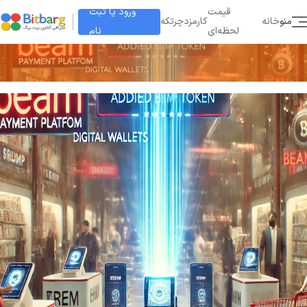
ورود یا ثبت
قیمت
منو
خانه
کارمزد
چرتکه
نام
لحظه‌ای