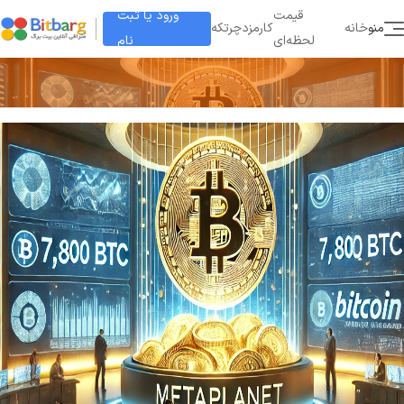
ورود یا ثبت
قیمت
منو
خانه
کارمزد
چرتکه
نام
لحظه‌ای