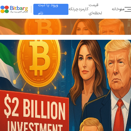
ورود یا ثبت
قیمت
منو
خانه
کارمزد
چرتکه
نام
لحظه‌ای