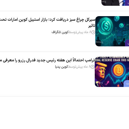
سیرکل چراغ سبز دریافت کرد؛ بازار استیبل کوین امارات تح
تاثیر
8 ماه پیش
توسط
کوین تلگراف
ترامپ احتمالاً این هفته رئیس جدید فدرال رزرو را معرفی م
8 ماه پیش
توسط
کوین پدیا
ت