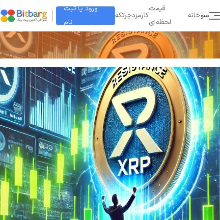
ورود یا ثبت
قیمت
منو
خانه
کارمزد
چرتکه
نام
لحظه‌ای