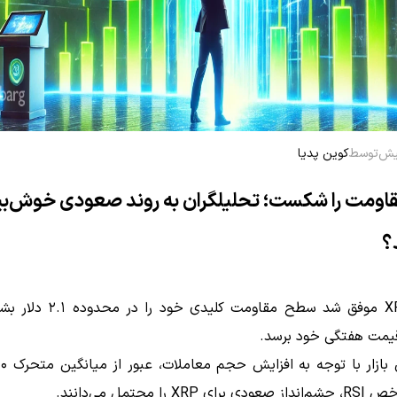
توسط
کوین پدیا
X مقاومت را شکست؛ تحلیلگران به روند صعودی خوش‌ب
؟
رمزارز XRP موفق شد سطح مقاومت کلیدی
 قیمت هفتگی خود برسد.
XRP را محتمل می‌دانند.