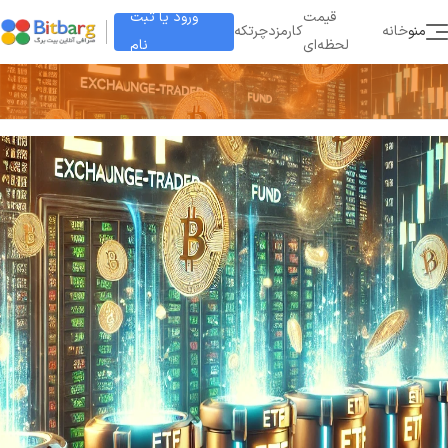
ورود یا ثبت
قیمت
منو
خانه
کارمزد
چرتکه
نام
لحظه‌ای