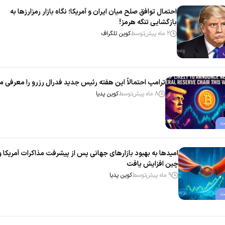
احتمال توافق صلح میان ایران و آمریکا؛ نگاه بازار رمزارزها به
بازگشایی تنگه هرمز!
2 ماه پیش
توسط
کوین تلگراف
ترامپ احتمالاً این هفته رئیس جدید فدرال رزرو را معرفی م
8 ماه پیش
توسط
کوین پدیا
ت
امیدها به بهبود بازارهای جهانی پس از پیشرفت مذاکرات آمریکا و
چین افزایش یافت
9 ماه پیش
توسط
کوین پدیا
ت