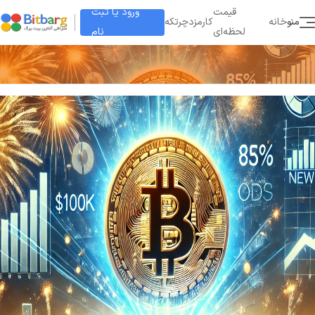
ورود یا ثبت
قیمت
منو
خانه
کارمزد
چرتکه
نام
لحظه‌ای