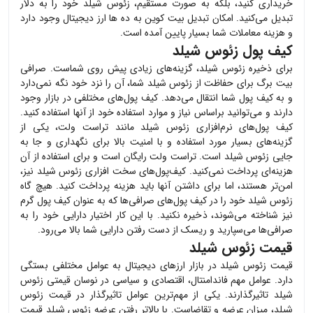
خریداری کنید، بلکه به صورت مستقیم،
زئوس شیلد
خود را به دلار
تبدیل می‌کنید. امکان تبدیل بیت کوین به ده ها ارز دیجیتال وجود دارد
و هزینه معاملات شما بسیار پایین آمده است.
کیف پول زئوس شیلد
برای ذخیره
زئوس شیلد
، گزینه‌های زیادی پیش روی شماست. صرافی
بیت برگ برای حفاظت از
زئوس شیلد
شما، آن را نزد خود نگه نمی‌دارد
و به کیف پول شما انتقال می‌دهد. کیف پول‌های مختلفی در بازار وجود
دارند و می‌توانید براساس نیاز و موارد استفاده خود از آنها استفاده کنید.
کیف پول‌های نرم‌افزاری
زئوس شیلد
مانند تراست ولت، یکی از
گزینه‌های بسیار مورد استفاده و با امنیت بالا برای نگهداری و جا به
جایی
زئوس شیلد
است. تراست ولت رایگان است و برای استفاده از آن
هزینه‌ای پرداخت نمی‌کنید. کیف‌پول‌های سخت افزاری
زئوس شیلد
نیز،
امن‌تر هستند، اما برای داشتن آنها باید هزینه پرداخت کنید. هیچ گاه
زئوس شیلد
خود را در کیف پول‌های صرافی‌ها که به عنوان کیف پول گرم
نیز شناخته می‌شوند، ذخیره نکنید. با این کار اختیار دارایی خود را به
صرافی‌ها می‌سپارید و ریسک از دست رفتن دارایی شما بالا می‌رود.
قیمت زئوس شیلد
قیمت
زئوس شیلد
در بازار ارزهای دیجیتال به عوامل مختلفی بستگی
دارد. عوامل مهم فاندامنتال، اقتصادی و سیاسی در نوسان قیمتی
زئوس
شیلد
تاثیرگذارند. یکی از مهم‌ترین عوامل تاثیرگذار در قیمت
زئوس
شیلد
، میزان عرضه و تقاضاست. با بالاتر رفتن عرضه
زئوس شیلد
قیمت