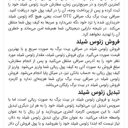
کمترین کارمزد و در سریع‌ترین زمان، سفارش خرید
زئوس شیلد
خود را
ثبت کرده و پس از پرداخت وجه، آن را در کیف پول خود دریافت کنید.
صرافی بیت برگ یک صرافی OTC است، یعنی هیچ گاه
زئوس شیلد
خریداری شده را نزد خود نگه نمی‌دارد و سریعا به کیف پول شما منتقل
می‌کند. در نتیجه دارایی دیجیتالی شما همیشه امن می‌ماند و خطری
آن را تهدید نخواهد کرد.
فروش زئوس شیلد
فروش
زئوس شیلد
در صرافی بیت برگ به صورت سریع و با بهترین
قیمت صورت می‌گیرد. برای فروش
زئوس شیلد
، مقدار
زئوس شیلد
مورد
نظر خود را به آدرس صرافی منتقل می‌کنید و پس از انجام سفارش،
مبلغ فروش به صورت آنی به کیف پول ریالی شما واریز می‌شود. واریز از
کیف پول ریالی به حساب بانکی نیز، در سیکل پایا انجام می‌شود. فروش
زئوس شیلد
در صرافی بیت برگ برای شما هزینه‌ای ندارد و کارمزد
فروش
زئوس شیلد
در بیت برگ رایگان می‌باشد.
تبدیل زئوس شیلد
خرید و فروش
زئوس شیلد
در بیت برگ به صورت ریالی است، اما با
سرویس تبدیل ارز، می‌توانید
زئوس شیلد
خود را به هر ارز دیگری تبدیل
کنید. با این سرویس کارمزد کمتری می‌پردازید و ارز ریال را به عنوان
واسطه حذف می‌کنید. به عنوان مثال برای تبدیل
زئوس شیلد
به دلار،
نیاز نیست که ابتدا
زئوس شیلد
خود را بفروشید و با پول فروش آن دلار