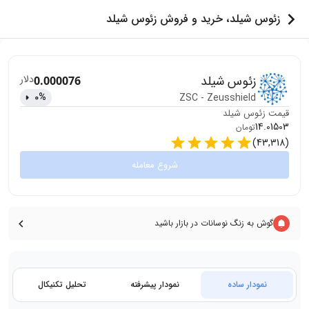
زئوس شیلد، خرید و فروش زئوس شیلد
زئوس شیلد
دلار
0.000076
0
%
ZSC
-
Zeusshield
قیمت
زئوس شیلد
14.01503
تومان
)
43,318
(
شروع معامله
گوش به زنگ نوسانات در بازار باشید
نمودار ساده
نمودار پیشرفته
تحلیل تکنیکال