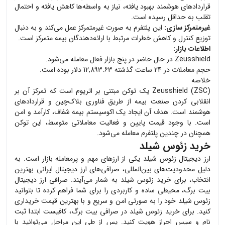
قراردادهای هوشمند بهبود یافته، نیاز به واسطه‌ها کاهش یافته و احتمال
تقلب به حداقل رسیده است.
غیرمتمرکز سازی:
این پلتفرم به صورت غیرمتمرکز عمل می‌کند و به دنبال
توزیع کنترل و کاهش خطرات مرتبط با ارائه‌دهندگان بیمه متمرکز است.
اطلاعات بازار:
Zeusshield در حال حاضر در پنج بازار فعال معامله می‌شود.
حجم معاملات در 24 ساعت گذشته 12,893.63 دلار بوده است.
خلاصه
Zeusshield (ZSC) یک توکن مبتنی بر اتریوم است که تمرکز آن بر
انقلابی کردن صنعت بیمه از طریق فناوری بلاک‌چین و قراردادهای
هوشمند است. هدف آن ایجاد یک اکوسیستم بیمه شفاف، کارآمد و امن
است. با وجود قیمت پایین و فعالیت معاملاتی متوسط، این توکن
همچنان در چندین پلتفرم معامله می‌شود.
خرید زئوس شیلد
ارز دیجیتال
زئوس شیلد
یکی از ارزهای مهم و پرمعامله بازار است. به
دلیل محدودیت‌های بین‌المللی، صرافی‌های ارز دیجیتال ایرانی بهترین
انتخاب، برای خرید
زئوس شیلد
به شمار می‌آیند. صرافی ارز دیجیتال
بیت برگ، محیطی ساده و کاربردی را برای شما فراهم کرده تا بتوانید
زئوس شیلد
خود را به صورتی امن و سریع و با بهترین قیمت خریداری
کنید. برای خرید
زئوس شیلد
در صرافی بیت برگ، کافیست ابتدا ثبت
نام و سپس احراز هویت کنید. پس از طی این مراحل می‌توانید با