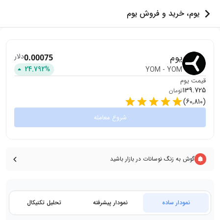
یوم، خرید و فروش یوم
یوم
دلار
0.00075
24.792
%
YOM
-
YOM
قیمت
یوم
139.725
تومان
)
60,810
(
شروع معامله
گوش به زنگ نوسانات در بازار باشید
نمودار ساده
نمودار پیشرفته
تحلیل تکنیکال