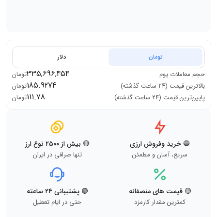
تومان
دلار
335,696,454
حجم معاملات
یوم
تومان
185.9274
بالاترین قیمت (۲۴ ساعت گذشته)
تومان
111.78
پایین‌ترین قیمت (۲۴ ساعت گذشته)
تومان
🔵 خرید وفروش ارزی
🔴 بیش از ۲۵۰۰ نوع ارز
سریع، آسان و مطمئن
تنها صرافی در ایران
🟡 قیمت های منصفانه
🟢 پشتیبانی ۲۴ ساعته
کمترین مقدار کارمزد
حتی در ایام تعطیل