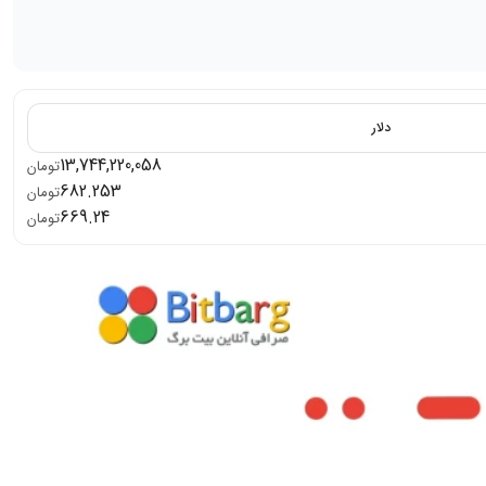
دلار
13,744,220,058
تومان
682.253
تومان
669.24
تومان