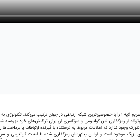
ارز دیجیتال XX توکن بومی شبکه ایکس ایکس نتورک است که یک بلاکچین سریع لایه ۱ را با خصوصی‌ترین شبکه ارتب
لیکیشنی که با کیت توسعه xx network ساخته شود می‌تواند از رمزگذاری امن کوانتومی و سرتاسری آن برای 
جود ندارد که اطلاعات مربوط به فرستنده یا گیرنده ارتباطات یا پرداخت‌ها را ببی