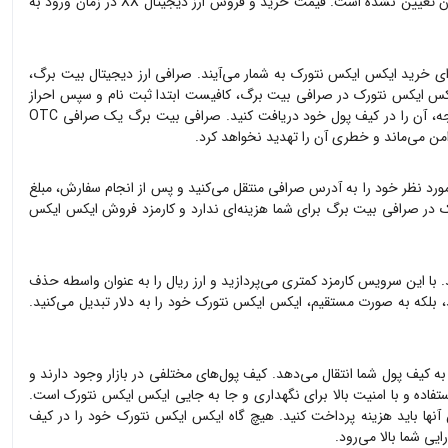
اعتبارسنجی و رای دادن به همه‌پرسی‌ها در مورد مدیریت و نحوه هزینه ‌کردن وجوه خزانه استفاده می‌شود. ارز دیجیتال xx یک ارز تورم‌زا است که سقفی برای آن تعیین نشده است. قیمت خرید و فروش ارز دیجیتال XX در زمان ورود به
رای خرید
ایکس ایکس نتورک
به شمار می‌آیند. صرافی ارز دیجیتال بیت برگ،
کس ایکس نتورک
در صرافی بیت برگ، کافیست ابتدا ثبت نام و سپس احراز
خود را ثبت کرده و پس از پرداخت وجه، آن را در کیف پول خود دریافت کنید. صرافی بیت برگ یک صرافی OTC
امن می‌ماند و خطری آن را تهدید نخواهد کرد.
رد نظر خود را به آدرس صرافی منتقل می‌کنید و پس از انجام سفارش، مبلغ
ک
در صرافی بیت برگ برای شما هزینه‌ای ندارد و کارمزد فروش
ایکس ایکس
. با این سرویس کارمزد کمتری می‌پردازید و ارز ریال را به عنوان واسطه حذف
د، بلکه به صورت مستقیم،
ایکس ایکس نتورک
خود را به دلار تبدیل می‌کنید.
 به کیف پول شما انتقال می‌دهد. کیف پول‌های مختلفی در بازار وجود دارند و
فاده و با امنیت بالا برای نگهداری و جا به جایی
ایکس ایکس نتورک
است.
 آنها باید هزینه پرداخت کنید. هیچ گاه
ایکس ایکس نتورک
خود را در کیف
یی شما بالا می‌رود.