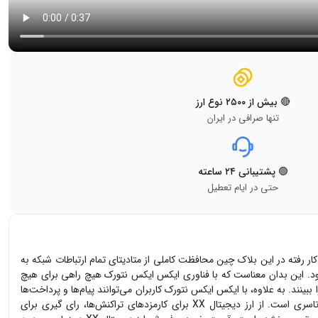
🔴 بیش از ۲۵۰۰ نوع ارز
تنها صرافی در ایران
🟢 پشتیبانی ۲۴ ساعته
حتی در ایام تعطیل
اطی در جهان ترکیب می‌کند. تکنولوژی به کار رفته در این بلاک چین محافظت کاملی از متادیتای تمام ارتباطات شبکه به
تراکنش‌های خود بهره‌مند شود. این بدان معناست که با فناوری ایکس ایکس نتورک هیچ راهی برای هیچ
نند. به علاوه، با ایکس ایکس نتورک کاربران می‌توانند پیام‌ها و پرداخت‌ها
را به همان سرعت شبکه‌های سنتی ارسال کنند. پیام‌رسان xx در اپ‌استورهای بزرگ موجود است و اولین پیام‌رسان رمزگذاری شده با امنیت کوانتومی و سرتاسری است. از ارز دیجیتال XX برای کارمزدهای تراکنش‌ها، رای گیری برای